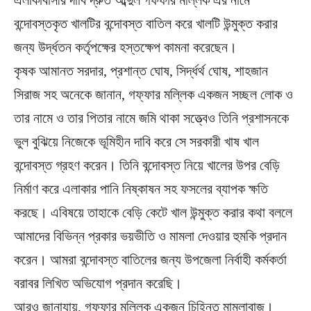
এলাকাবাসীর দাবি দ্রুত আব্দুল গফফার মল্লিক এর নামে
বন্দোবস্তকৃত খালটির বন্দোবস্ত বাতিল করে খালটি উন্মুক্ত করার
জন্য উর্দ্ধতন কর্তৃপক্ষের হস্তক্ষেপ কামনা করেছেন।
কৃষক আমানত সরদার, প্রশান্ত ঘোষ, সির্দ্ধর্থ ঘোষ, শাহজান
সিরাজ সহ অনেকে জানান, গফ্ফার মল্লিক একজন সচ্ছল লোক ও
তার নামে ও তার পিতার নামে জমি থাকা সত্ত্বেও তিনি প্রশাসনকে
ভুল বুঝিয়ে নিজেকে ভূমিহীন দাবি করে সে সরকারী খাষ খাল
বন্দোবস্ত গ্রহণ করেন। তিনি বন্দোবস্ত নিয়ে খালের উপর বেড়ি
নির্মাণ করে এলাকার পানি নিষ্কাষন সহ ফসলের ব্যাপক ক্ষতি
করছে। এবিষয়ে তাহাকে বেড়ি কেটে খাল উন্মুক্ত করার কথা বললে
আমাদের বিভিন্ন প্রকার ভয়ভীতি ও মামলা দেওয়ার হুমকি প্রদান
করেন। আমরা বন্দোবস্ত বাতিলের জন্য উপজেলা নির্বাহী কর্মকর্তা
বরাবর লিখিত অভিযোগ প্রদান করেছি।
আরও জানাযায়, গফ্ফার মল্লিক একজন চিহ্নিত মামলাবাজ।