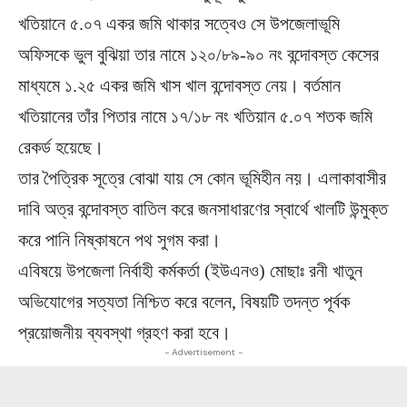
খতিয়ানে ৫.০৭ একর জমি থাকার সত্বেও সে উপজেলাভূমি
অফিসকে ভুল বুঝিয়া তার নামে ১২০/৮৯-৯০ নং বন্দোবস্ত কেসের
মাধ্যমে ১.২৫ একর জমি খাস খাল বন্দোবস্ত নেয়। বর্তমান
খতিয়ানের তাঁর পিতার নামে ১৭/১৮ নং খতিয়ান ৫.০৭ শতক জমি
রেকর্ড হয়েছে।
তার পৈত্রিক সূত্রে বোঝা যায় সে কোন ভূমিহীন নয়। এলাকাবাসীর
দাবি অত্র বন্দোবস্ত বাতিল করে জনসাধারণের স্বার্থে খালটি উন্মুক্ত
করে পানি নিষ্কাষনে পথ সুগম করা।
এবিষয়ে উপজেলা নির্বাহী কর্মকর্তা (ইউএনও) মোছাঃ রনী খাতুন
অভিযোগের সত্যতা নিশ্চিত করে বলেন, বিষয়টি তদন্ত পূর্বক
প্রয়োজনীয় ব্যবস্থা গ্রহণ করা হবে।
- Advertisement -