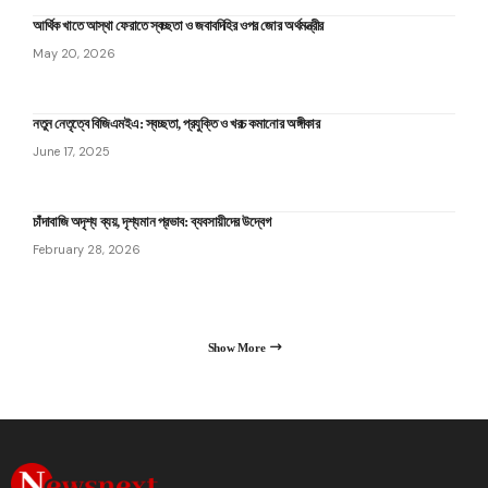
আর্থিক খাতে আস্থা ফেরাতে স্বচ্ছতা ও জবাবদিহির ওপর জোর অর্থমন্ত্রীর
May 20, 2026
নতুন নেতৃত্বে বিজিএমইএ: স্বচ্ছতা, প্রযুক্তি ও খরচ কমানোর অঙ্গীকার
June 17, 2025
চাঁদাবাজি অদৃশ্য ব্যয়, দৃশ্যমান প্রভাব: ব্যবসায়ীদের উদ্বেগ
February 28, 2026
Show More