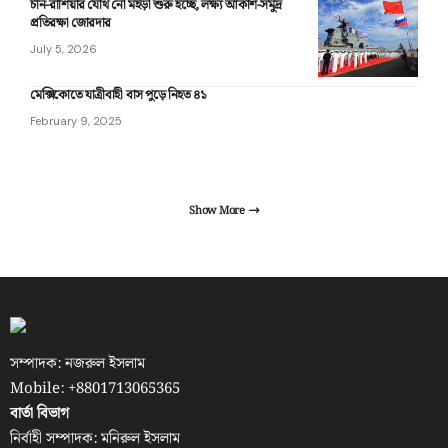
চীন-রাশিয়ার যৌথ নৌ মহড়া শুরু হচ্ছে, লক্ষ্য আকাশ-সমুদ্র
প্রতিরক্ষা জোরদার
July 5, 2026
মেক্সিকোতে যাত্রীবাহী বাস পুড়ে নিহত ৪১
February 9, 2025
Show More
সম্পাদক: নজরুল ইসলাম
Mobile: +8801713065365
বার্তা বিভাগ
নির্বাহী সম্পাদক: মনিরুল ইসলাম