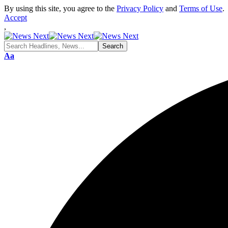
By using this site, you agree to the
Privacy Policy
and
Terms of Use
.
Accept
,
Font
Aa
Resizer