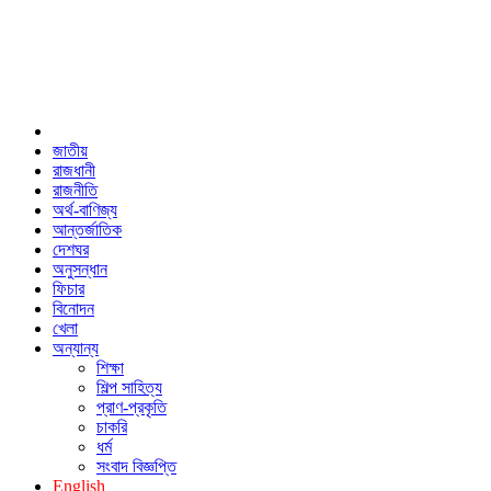
জাতীয়
রাজধানী
রাজনীতি
অর্থ-বাণিজ্য
আন্তর্জাতিক
দেশঘর
অনুসন্ধান
ফিচার
বিনোদন
খেলা
অন্যান্য
শিক্ষা
শিল্প সাহিত্য
প্রাণ-প্রকৃতি
চাকরি
ধর্ম
সংবাদ বিজ্ঞপ্তি
English