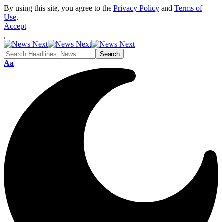
By using this site, you agree to the
Privacy Policy
and
Terms of
Use
.
Accept
,
Font
Aa
Resizer