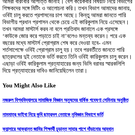
আমরা বারংবার আপত্তি জানাই। বেশ কয়েকবার বিষয়টি নিয়ে বিভাগের
শিক্ষকদের সঙ্গে মিটিং ও আলোচনা করি। তখন বিভাগ আমাদের জানায়,
ওবিই চালু করতে প্রশাসনের চাপ আছে। কিন্তু আমরা জানতে পারি
বিভাগীয় প্রধান প্রশাসন থেকে চেয়ে এই কারিকুলাম নিয়ে এসেছেন।
তখন আমরা মাস্টার্স করব না বলে প্রতিবাদ জানালে এক প্রসঙ্গে
‘কাউকে জোর করে পড়াতে চাই না’বলেও মন্তব্য করেন। পরে এক
বছরের মধ্যে মাস্টার্স প্রোগ্রাম শেষ করে দেওয়া হবে- এমন
শর্তসাপেক্ষে ওবিই প্রোগ্রাম চালু হয়। তবে পরবর্তীতে জানতে পারি
ছাত্রদলের দুই নেতাকে ভর্তি করতে তিনি ওবিই কারিকুলাম চালু করেন।
এছাড়া ওবিই কারিকুলাম প্রত্যাহারের জন্য ভিসি বরাবর স্মারকলিপি
দিয়ে প্রত্যাহারের দাবিও জানিয়েছিলেন তারা।
You Might Also Like
নজরুল বিশ্ববিদ্যালয়ে সামাজিক বিজ্ঞান অনুষদের বার্ষিক গবেষণা সেমিনার অনুষ্ঠিত
নামমাত্র ভাইবা নিয়ে কুবি ছাত্রদল নেতাকে নৃবিজ্ঞান বিভাগে ভর্তি
ক্যান্সারে আক্রান্ত জাবির শিক্ষার্থী চূড়ান্ত সাহার পাশে দাঁড়ানোর আহ্বান