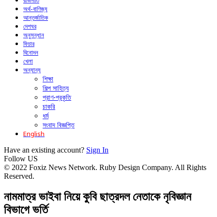
রাজনীতি
অর্থ-বাণিজ্য
আন্তর্জাতিক
দেশঘর
অনুসন্ধান
ফিচার
বিনোদন
খেলা
অন্যান্য
শিক্ষা
শিল্প সাহিত্য
প্রাণ-প্রকৃতি
চাকরি
ধর্ম
সংবাদ বিজ্ঞপ্তি
English
Have an existing account?
Sign In
Follow US
© 2022 Foxiz News Network. Ruby Design Company. All Rights
Reserved.
নামমাত্র ভাইবা নিয়ে কুবি ছাত্রদল নেতাকে নৃবিজ্ঞান
বিভাগে ভর্তি