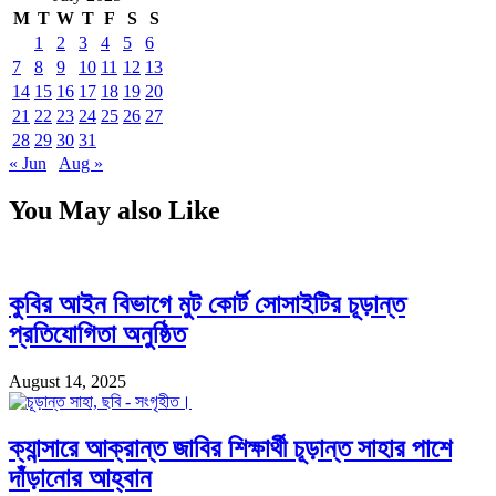
M
T
W
T
F
S
S
1
2
3
4
5
6
7
8
9
10
11
12
13
14
15
16
17
18
19
20
21
22
23
24
25
26
27
28
29
30
31
« Jun
Aug »
You May also Like
কুবির আইন বিভাগে মুট কোর্ট সোসাইটির চূড়ান্ত
প্রতিযোগিতা অনুষ্ঠিত
August 14, 2025
ক্যান্সারে আক্রান্ত জাবির শিক্ষার্থী চূড়ান্ত সাহার পাশে
দাঁড়ানোর আহ্বান