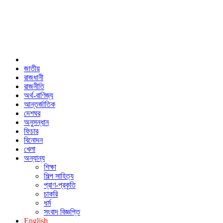
জাতীয়
রাজধানী
রাজনীতি
অর্থ-বাণিজ্য
আন্তর্জাতিক
দেশঘর
অনুসন্ধান
ফিচার
বিনোদন
খেলা
অন্যান্য
শিক্ষা
শিল্প সাহিত্য
প্রাণ-প্রকৃতি
চাকরি
ধর্ম
সংবাদ বিজ্ঞপ্তি
English