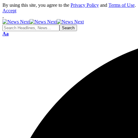
By using this site, you agree to the
Privacy Policy
and
Terms of Use
.
Accept
,
Font
Aa
Resizer