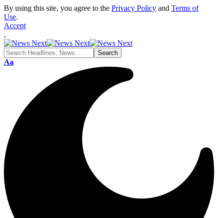
By using this site, you agree to the
Privacy Policy
and
Terms of
Use
.
Accept
,
Font
Aa
Resizer