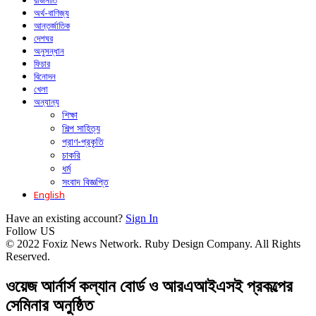
রাজনীতি
অর্থ-বাণিজ্য
আন্তর্জাতিক
দেশঘর
অনুসন্ধান
ফিচার
বিনোদন
খেলা
অন্যান্য
শিক্ষা
শিল্প সাহিত্য
প্রাণ-প্রকৃতি
চাকরি
ধর্ম
সংবাদ বিজ্ঞপ্তি
English
Have an existing account?
Sign In
Follow US
© 2022 Foxiz News Network. Ruby Design Company. All Rights
Reserved.
ওয়েজ আর্নার্স কল্যান বোর্ড ও আরএআইএসই প্রকল্পের
সেমিনার অনুষ্ঠিত