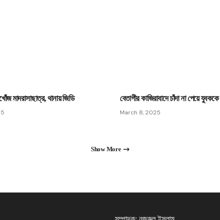
িখোঁজ মাদরাসাছাত্র, থানায় জিডি
বেতাগীর কাজিরাবাদে চাঁদা না পেয়ে যু্বককে
25
March 8, 2025
Show More
সম্পাদক: নজরুল ইসলাম