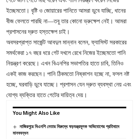
গেটে জাল পেতে মাছ ধরেন এবং পানি নিয়ন্ত্রণ করেন নিজের
ইচ্ছেমতো। বৃষ্টি ও জোয়ারের পানিতে আমরা ডুবে যাচ্ছি, ধানের
বীজ ফেলতে পারছি না—তবু তার কোনো ভ্রুক্ষেপ নেই। আমরা
প্রশাসনের দ্রুত হস্তক্ষেপ চাই।
অবসরপ্রাপ্ত সার্জেন্ট আবদুল মান্নান বলেন, ফ্যাসিস্ট সরকারের
সমর্থকেরা ১৭ বছর ধরে গেট দখলে রেখে নিজের ইচ্ছেমতো পানি
নিয়ন্ত্রণ করেছে। এখন বিএনপির সভাপতির হাতে চাবি, তিনিও
একই কাজ করছেন। পানি ঠিকমতো নিষ্কাশন হচ্ছে না, ফসল নষ্ট
হচ্ছে, ঘরবাড়ি ডুবে যাচ্ছে। প্রশাসন যেন দ্রুত ব্যবস্থা নেয় এবং
যোগ্য ব্যক্তির হাতে গেটের দায়িত্ব দেয়।
You Might Also Like
নাজিরপুরে বিএনপি নেতার বিরুদ্ধে ষড়যন্ত্রমূলক অভিযোগের প্রতিবাদে
মানববন্ধন