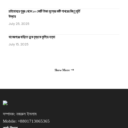
চাটমোহরে পুকুর থেকে ১০ কোটি টাকা মূল্যের কষ্টি পাথরের বিষ্ণু মূর্তি
উদ্ধার
July 25, 2025
বাকেরগঞ্জে বাড়িতে ঢুকে বৃদ্ধকে কুপিয়ে হত্যা
July 15, 2025
Show More
সম্পাদক: নজরুল ইসলাম
Mobile: +8801713065365