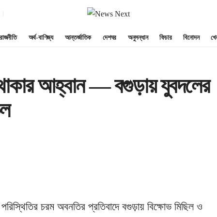
রাজনীতি
অর্থ-বাণিজ্য
আন্তর্জাতিক
দেশঘর
অনুসন্ধান
ফিচার
বিনোদন
খে
 থাকার আহ্বান — বগুড়ায় যুবদলের
ঢল
া পরিস্থিতির চরম অবনতির প্রতিবাদে বগুড়ায় বিক্ষোভ মিছিল ও