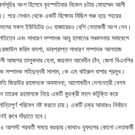
র্মসূচির অংশ হিসেবে বৃহস্পতিবার বিকেল ৪টায় মোহাম্মদ আলী
হয়। পরে সেখান থেকে একটি বিক্ষোভ মিছিল শুরু হয়ে শহরের
 যুবদলের সকল ইউনিটের ৩০ হাজারেরও বেশি নেতাকর্মী অংশ নেন।
তিত্বে এবং সাধারণ সম্পাদক আবু হাসানের সঞ্চালনায় সমাবেশে
 রেজাউল করিম বাদশা, ভারপ্রাপ্ত সাধারণ সম্পাদক আলহাজ
আলী আজগর তালুকদার হেনা, জয়নাল আবেদীন চাঁন, জেলা বিএনপির
নিক সম্পাদক সহিদুন্নবী সালাম, কে এম খাইরুল বাশার প্রমুখ।
ট্রপতি জিয়াউর রহমানকে অবমাননা, আপোষহীন দেশনেত্রী বেগম
যান তারেক রহমানকে নিয়ে একটি কুচক্রী মহল কটূক্তি করে
ান্তিপূর্ণ পরিবেশ নষ্ট করতে চায়। একটি চক্র আবারও নির্বাচন
খনই রুখে দাঁড়াতে হবে।
 ৫ আগস্ট পরবর্তী সময়ে বগুড়ার কোথাও যুবদলের কোনো নেতাকর্মী