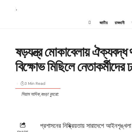
,
জাতীয়
রাজধানী
ষড়যন্ত্র মোকাবেলায় ঐক্যবদ্ধ
বিক্ষোভ মিছিলে নেতাকর্মীদের 
3 Min Read
সিয়াম সাদিক,বগুড়া ব্যুরো:
প্রশাসনের নিষ্ক্রিয়তায় সারাদেশে আইনশৃঙ্খল