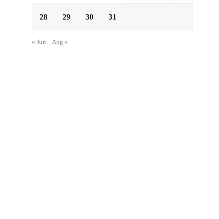
28
29
30
31
« Jun
Aug »