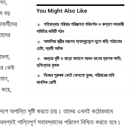
লেন,
You Might Also Like
তম বড়
কর্মীদের
গাইবান্ধায় পরিবার পরিকল্পনা পরিদর্শক ও কল্যাণ সহকারী
সমিতির কমিটি গঠন
তাদের
আশুলিয়া স্ত্রীর মরদেহ অ্যাম্বুলেন্সে তুলে বাড়ি পাঠানোর
চেষ্টা, স্বামী আটক
ামলা,
বগুড়ায় বৃষ্টি ও ঝড়ো বাতাসে আমন ধানের ব্যাপক ক্ষতি,
দুশ্চিন্তায় কৃষক
নের কেউ
নিজের পুরুষঙ্গ কেটে ফেললো যুবক, পরিবারের দাবি
মান,
মানসিক রোগী
ি করে,
 দেশে অশান্তি সৃষ্টি করতে চায়। তাদের এখনই কঠোরভাবে
শ্যই শান্তিপূর্ণ সহাবস্থানের পরিবেশ নিশ্চিত করতে হবে।