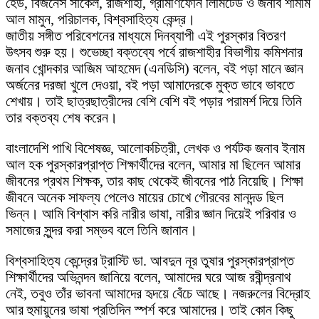
হেড, বিজনেস সার্কেল, রাজশাহী, গ্রামীণফোন লিমিটেড ও জনাব শামীম
আল মামুন, পরিচালক, বিশ্বসাহিত্য কেন্দ্র।
জাতীয় সঙ্গীত পরিবেশনের মাধ্যমে দিনব্যাপী এই পুরস্কার বিতরণ
উৎসব শুরু হয়। শুভেচ্ছা বক্তব্যে পর্বে রাজশাহীর বিভাগীয় কমিশনার
জনাব খোন্দকার আজিম আহমেদ (এনডিসি) বলেন, বই পড়া মানে জ্ঞান
অর্জনের দরজা খুলে দেওয়া, বই পড়া আমাদেরকে মুক্ত ভাবে ভাবতে
শেখায়। তাই ছাত্রছাত্রীদের বেশি বেশি বই পড়ার পরামর্শ দিয়ে তিনি
তার বক্তব্য শেষ করেন।
বাংলাদেশি পাখি বিশেষজ্ঞ, আলোকচিত্রী, লেখক ও পর্যটক জনাব ইনাম
আল হক পুরস্কারপ্রাপ্ত শিক্ষার্থীদের বলেন, আমার মা ছিলেন আমার
জীবনের প্রথম শিক্ষক, তার কাছ থেকেই জীবনের পাঠ নিয়েছি। শিক্ষা
জীবনে অনেক সাফল্য পেলেও মায়ের চোখে গৌরবের মানদন্ড ছিল
ভিন্ন। আমি বিশ্বাস করি নারীর ভাষা, নারীর জ্ঞান দিয়েই পরিবার ও
সমাজের সুন্দর করা সম্ভব বলে তিনি জানান।
বিশ্বসাহিত্য কেন্দ্রের ট্রাস্টি ডা. আবদুন নূর তুষার পুরস্কারপ্রাপ্ত
শিক্ষার্থীদের অভিনন্দন জানিয়ে বলেন, আমাদের ঘরে আজ রবীন্দ্রনাথ
নেই, তবুও তাঁর ভাবনা আমাদের হৃদয়ে বেঁচে আছে। নজরুলের বিদ্রোহ
আর হুমায়ুনের ভাষা প্রতিদিন স্পর্শ করে আমাদের। তাই কোন কিছু