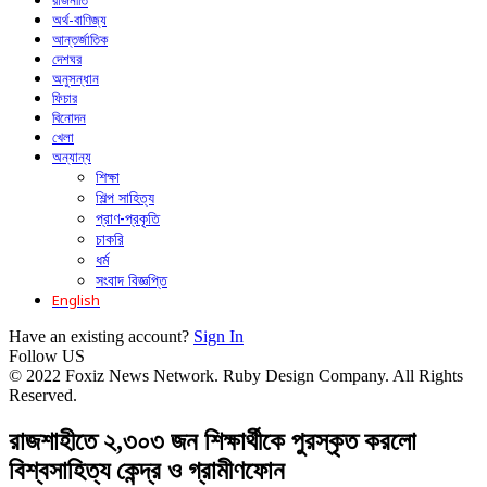
রাজনীতি
অর্থ-বাণিজ্য
আন্তর্জাতিক
দেশঘর
অনুসন্ধান
ফিচার
বিনোদন
খেলা
অন্যান্য
শিক্ষা
শিল্প সাহিত্য
প্রাণ-প্রকৃতি
চাকরি
ধর্ম
সংবাদ বিজ্ঞপ্তি
English
Have an existing account?
Sign In
Follow US
© 2022 Foxiz News Network. Ruby Design Company. All Rights
Reserved.
রাজশাহীতে ২,৩০৩ জন শিক্ষার্থীকে পুরস্কৃত করলো
বিশ্বসাহিত্য কেন্দ্র ও গ্রামীণফোন