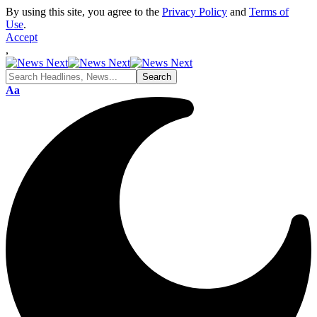
By using this site, you agree to the
Privacy Policy
and
Terms of
Use
.
Accept
,
Font
Aa
Resizer