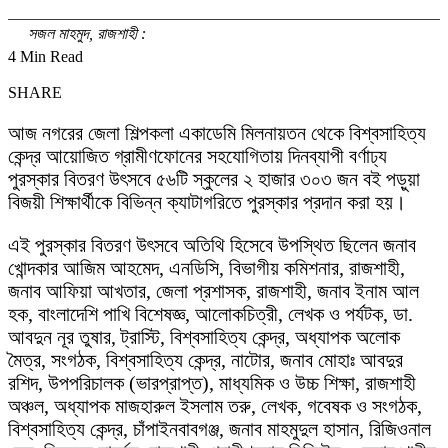
সজল মাহমুদ, রাজশাহী :
4 Min Read
SHARE
আজ নগরের জেলা শিল্পকলা একাডেমি মিলনায়তন থেকে বিশ্বসাহিত্য
কেন্দ্র আয়োজিত গ্রামীণফোনের সহযোগিতায় দিনব্যাপী বর্ণাঢ্য
পুরস্কার বিতরণ উৎসবে ৫৬টি স্কুলের ২ হাজার ৩০৩ জন বই পড়ুয়া
বিজয়ী শিক্ষার্থীকে বিভিন্ন ক্যাটাগরিতে পুরস্কার প্রদান করা হয়।
এই পুরস্কার বিতরণ উৎসবে অতিথি হিসেবে উপস্থিত ছিলেন জনাব
খোন্দকার আজিম আহমেদ, এনডিসি, বিভাগীয় কমিশনার, রাজশাহী,
জনাব আফিয়া আখতার, জেলা প্রশাসক, রাজশাহী, জনাব ইনাম আল
হক, বাংলাদেশি পাখি বিশেষজ্ঞ, আলোকচিত্রী, লেখক ও পর্যটক, ডা.
আবদুন নূর তুষার, ট্রাস্টি, বিশ্বসাহিত্য কেন্দ্র, অধ্যাপক অলোক
মৈত্র, সংগঠক, বিশ্বসাহিত্য কেন্দ্র, নাটোর, জনাব মোহাঃ আবদুর
রশিদ, উপপরিচালক (ভারপ্রাপ্ত), মাধ্যমিক ও উচ্চ শিক্ষা, রাজশাহী
অঞ্চল, অধ্যাপক মাজহারুল ইসলাম তরু, লেখক, গবেষক ও সংগঠক,
বিশ্বসাহিত্য কেন্দ্র, চাঁপাইনবাবগঞ্জ, জনাব মাহমুদুল হাসান, রিজিওনাল