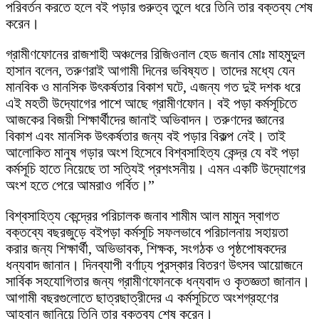
পরিবর্তন করতে হলে বই পড়ার গুরুত্ব তুলে ধরে তিনি তার বক্তব্য শেষ
করেন।
গ্রামীণফোনের রাজশাহী অঞ্চলের রিজিওনাল হেড জনাব মোঃ মাহমুদুল
হাসান বলেন, তরুণরাই আগামী দিনের ভবিষ্যত। তাদের মধ্যে যেন
মানবিক ও মানসিক উৎকর্ষতার বিকাশ ঘটে, এজন্য গত দুই দশক ধরে
এই মহতী উদ্যোগের পাশে আছে গ্রামীণফোন। বই পড়া কর্মসূচিতে
আজকের বিজয়ী শিক্ষার্থীদের জানাই অভিবাদন। তরুণদের জ্ঞানের
বিকাশ এবং মানসিক উৎকর্ষতার জন্য বই পড়ার বিকল্প নেই। তাই
আলোকিত মানুষ গড়ার অংশ হিসেবে বিশ্বসাহিত্য কেন্দ্র যে বই পড়া
কর্মসূচি হাতে নিয়েছে তা সত্যিই প্রশংসনীয়। এমন একটি উদ্যোগের
অংশ হতে পেরে আমরাও গর্বিত।”
বিশ্বসাহিত্য কেন্দ্রের পরিচালক জনাব শামীম আল মামুন স্বাগত
বক্তব্যে বছরজুড়ে বইপড়া কর্মসূচি সফলভাবে পরিচালনায় সহায়তা
করার জন্য শিক্ষার্থী, অভিভাবক, শিক্ষক, সংগঠক ও পৃষ্ঠপোষকদের
ধন্যবাদ জানান। দিনব্যাপী বর্ণাঢ্য পুরস্কার বিতরণ উৎসব আয়োজনে
সার্বিক সহযোগিতার জন্য গ্রামীণফোনকে ধন্যবাদ ও কৃতজ্ঞতা জানান।
আগামী বছরগুলোতে ছাত্রছাত্রীদের এ কর্মসূচিতে অংশগ্রহণের
আহবান জানিয়ে তিনি তার বক্তব্য শেষ করেন।