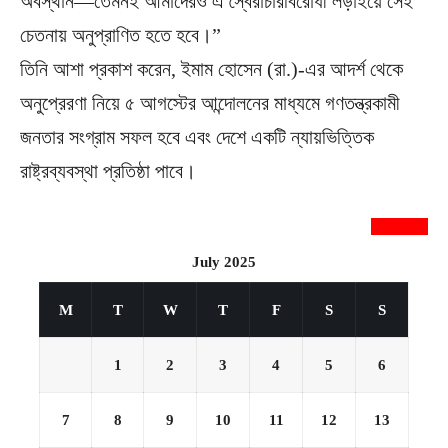
অবস্থান—তেমনই আমাদেরও এ স্বৈরাচারবিরোধী লড়াইয়ে সেই
চেতনায় অনুপ্রাণিত হতে হবে।”
তিনি আশা প্রকাশ করেন, ইমাম হোসেন (রা.)-এর আদর্শ থেকে
অনুপ্রেরণা নিয়ে ৫ আগস্টের আন্দোলনের মাধ্যমে গণতন্ত্রকামী
জনতার সংগ্রাম সফল হবে এবং দেশে একটি ন্যায়ভিত্তিক
রাষ্ট্রব্যবস্থা প্রতিষ্ঠা পাবে।
newsnextbd20
July 2025
M
T
W
T
F
S
S
1
2
3
4
5
6
7
8
9
10
11
12
13