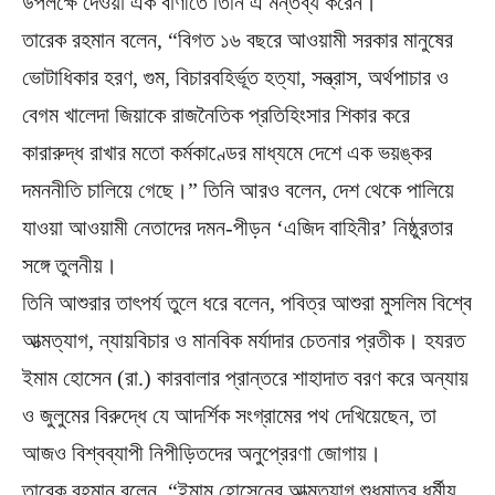
উপলক্ষে দেওয়া এক বাণীতে তিনি এ মন্তব্য করেন।
তারেক রহমান বলেন, “বিগত ১৬ বছরে আওয়ামী সরকার মানুষের
ভোটাধিকার হরণ, গুম, বিচারবহির্ভূত হত্যা, সন্ত্রাস, অর্থপাচার ও
বেগম খালেদা জিয়াকে রাজনৈতিক প্রতিহিংসার শিকার করে
কারারুদ্ধ রাখার মতো কর্মকাণ্ডের মাধ্যমে দেশে এক ভয়ঙ্কর
দমননীতি চালিয়ে গেছে।” তিনি আরও বলেন, দেশ থেকে পালিয়ে
যাওয়া আওয়ামী নেতাদের দমন-পীড়ন ‘এজিদ বাহিনীর’ নিষ্ঠুরতার
সঙ্গে তুলনীয়।
তিনি আশুরার তাৎপর্য তুলে ধরে বলেন, পবিত্র আশুরা মুসলিম বিশ্বে
আত্মত্যাগ, ন্যায়বিচার ও মানবিক মর্যাদার চেতনার প্রতীক। হযরত
ইমাম হোসেন (রা.) কারবালার প্রান্তরে শাহাদাত বরণ করে অন্যায়
ও জুলুমের বিরুদ্ধে যে আদর্শিক সংগ্রামের পথ দেখিয়েছেন, তা
আজও বিশ্বব্যাপী নিপীড়িতদের অনুপ্রেরণা জোগায়।
তারেক রহমান বলেন, “ইমাম হোসেনের আত্মত্যাগ শুধুমাত্র ধর্মীয়