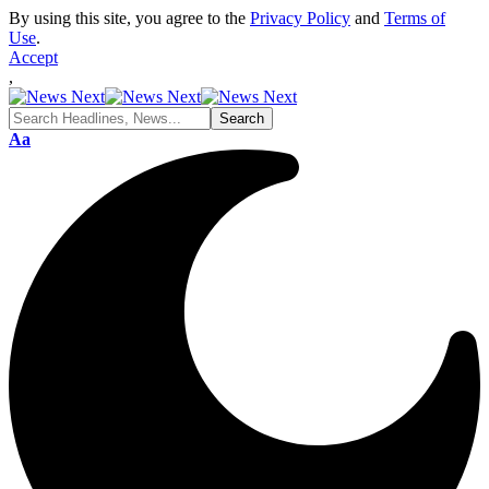
By using this site, you agree to the
Privacy Policy
and
Terms of
Use
.
Accept
,
Font
Aa
Resizer