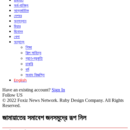
রাজনীতি
অর্থ-বাণিজ্য
আন্তর্জাতিক
দেশঘর
অনুসন্ধান
ফিচার
বিনোদন
খেলা
অন্যান্য
শিক্ষা
শিল্প সাহিত্য
প্রাণ-প্রকৃতি
চাকরি
ধর্ম
সংবাদ বিজ্ঞপ্তি
English
Have an existing account?
Sign In
Follow US
© 2022 Foxiz News Network. Ruby Design Company. All Rights
Reserved.
জামায়াতের সমাবেশ জনসমুদ্রে রূপ নিল