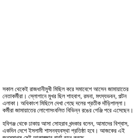
সকাল থেকেই রাজধানীমুখী মিছিল করে সমাবেশে আসেন জামায়াতের
নেতাকর্মীরা। স্লোগানে মুখর ছিল শাহবাগ, রমনা, মৎস্যভবন, পল্টন
এলাকা। অধিকাংশ মিছিলে দেখা গেছে দলের প্রতীক দাঁড়িপাল্লা।
কর্মীরা জামায়াতের লোগোসংবলিত বিভিন্ন রঙের গেঞ্জি পরে এসেছেন।
হবিগঞ্জ থেকে ঢাকায় আসা সোহরাব খন্দকার বলেন, আমাদের বিশ্বাস,
একদিন দেশে ইসলামী শাসনব্যবস্থা প্রতিষ্ঠা হবে। আজকের এই
জনসমাগম সেই আকাঙ্ক্ষার বার্তা বহন করছে