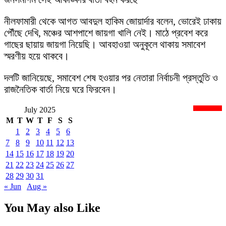
নীলফামারী থেকে আগত আবদুল হাকিম জোয়ার্দার বলেন, ভোরেই ঢাকায়
পৌঁছে দেখি, মঞ্চের আশপাশে জায়গা খালি নেই। মাঠে প্রবেশ করে
গাছের ছায়ায় জায়গা নিয়েছি। আবহাওয়া অনুকূলে থাকায় সমাবেশ
স্মরণীয় হয়ে থাকবে।
দলটি জানিয়েছে, সমাবেশ শেষ হওয়ার পর নেতারা নির্বাচনী প্রস্তুতি ও
রাজনৈতিক বার্তা নিয়ে ঘরে ফিরবেন।
July 2025
newsnextbd20
M
T
W
T
F
S
S
1
2
3
4
5
6
7
8
9
10
11
12
13
14
15
16
17
18
19
20
21
22
23
24
25
26
27
28
29
30
31
« Jun
Aug »
You May also Like