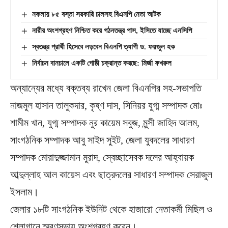
নকলায় ৮৫ বস্তা সরকারি চালসহ বিএনপি নেতা আটক
নারীর অংশগ্রহণ নিশ্চিত করে গঠনতন্ত্র পাস, ইসিতে যাচ্ছে এনসিপি
স্বতন্ত্র প্রার্থী হিসেবে লড়বেন বিএনপি ত্যাগী ড. ফয়জুল হক
নির্বাচন বানচালে একটি গোষ্ঠী চক্রান্ত করছে: মির্জা ফখরুল
অন্যান্যের মধ্যে বক্তব্য রাখেন জেলা বিএনপির সহ-সভাপতি
নাজমুল হাসান তালুকদার, কৃষ্ণ দাস, সিনিয়র যুগ্ম সম্পাদক মোঃ
শামীম খান, যুগ্ম সম্পাদক নুর কায়েম সবুজ, মুন্সী জাহিদ আলম,
সাংগঠনিক সম্পাদক আবু সাইদ সুইট, জেলা যুবদলের সাধারণ
সম্পাদক মোরাদুজ্জামান মুরাদ, স্বেচ্ছাসেবক দলের আহ্বায়ক
আব্দুল্লাহ আল কায়েস এবং ছাত্রদলের সাধারণ সম্পাদক সেরাজুল
ইসলাম।
জেলার ১৮টি সাংগঠনিক ইউনিট থেকে হাজারো নেতাকর্মী মিছিল ও
শ্লোগানে স্মরণসভায় অংশগ্রহণ করেন।