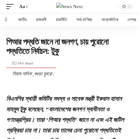
Aa
জাতীয়
রাজধানী
রাজনীতি
অর্থ-বাণিজ্য
আন্তর্জাতিক
দেশঘর
পিআর পদ্ধতি জানে না জনগণ, চায় পুরোনো
পদ্ধতিতে নির্বাচন: টুকু
2 Min Read
সিয়াম সাদিক ,বগুড়া ব্যুরো :
বিএনপির স্থায়ী কমিটির সদস্য ও সাবেক মন্ত্রী ইকবাল হাসান
মাহমুদ টুকু বলেছেন, “বাংলাদেশের জনগণ স্বাধীনতা ও
গণতন্ত্রপ্রিয়। তারা ‘পিআর পদ্ধতি’ জানে না এবং এই জটিল
প্রক্রিয়া চায় না। তারা চায় তাদের চেনা পুরোনো পদ্ধতিতেই