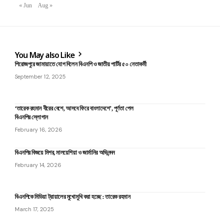
« Jun
Aug »
You May also Like
পিরোজপুরে জামায়াতে যোগ দিলেন বিএনপি ও জাতীয় পা‌র্টির ৫০ নেতাকর্মী
September 12, 2025
‘তারেক রহমান বীরের বেশে, আসবে ফিরে বাংলাদেশে’, পূর্ণতা পেল
বিএনপির স্লোগান
February 16, 2026
বিএনপির বিজয়ে মিশর, মালয়েশিয়া ও জার্মানির অভিনন্দন
February 14, 2026
বিএনপিকে মিডিয়া ট্রায়ালের মুখোমুখি করা হচ্ছে : তারেক রহমান
March 17, 2025