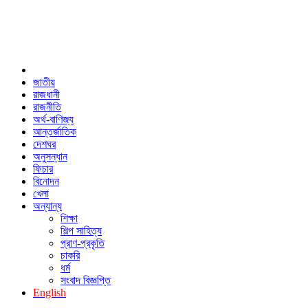
জাতীয়
রাজধানী
রাজনীতি
অর্থ-বাণিজ্য
আন্তর্জাতিক
দেশঘর
অনুসন্ধান
ফিচার
বিনোদন
খেলা
অন্যান্য
শিক্ষা
শিল্প সাহিত্য
প্রাণ-প্রকৃতি
চাকরি
ধর্ম
সংবাদ বিজ্ঞপ্তি
English