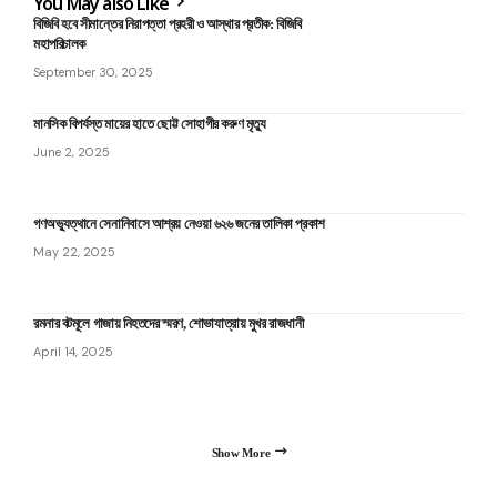
You May also Like
বিজিবি হবে সীমান্তের নিরাপত্তা প্রহরী ও আস্থার প্রতীক: বিজিবি
মহাপরিচালক
September 30, 2025
মানসিক বিপর্যস্ত মায়ের হাতে ছোট্ট সোহাগীর করুণ মৃত্যু
June 2, 2025
গণঅভ্যুত্থানে সেনানিবাসে আশ্রয় নেওয়া ৬২৬ জনের তালিকা প্রকাশ
May 22, 2025
রমনার বটমূলে গাজায় নিহতদের স্মরণ, শোভাযাত্রায় মুখর রাজধানী
April 14, 2025
Show More