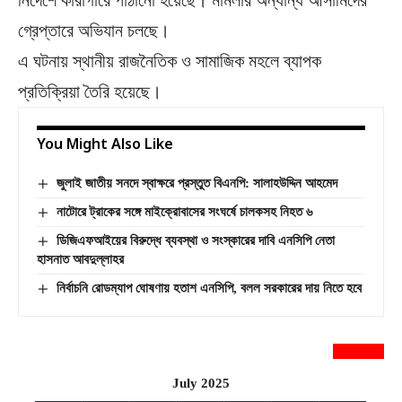
নির্দেশে কারাগারে পাঠানো হয়েছে। মামলার অন্যান্য আসামিদের
গ্রেপ্তারে অভিযান চলছে।
এ ঘটনায় স্থানীয় রাজনৈতিক ও সামাজিক মহলে ব্যাপক
প্রতিক্রিয়া তৈরি হয়েছে।
You Might Also Like
জুলাই জাতীয় সনদে স্বাক্ষরে প্রস্তুত বিএনপি: সালাহউদ্দিন আহমেদ
নাটোরে ট্রাকের সঙ্গে মাইক্রোবাসের সংঘর্ষে চালকসহ নিহত ৬
ডিজিএফআইয়ের বিরুদ্ধে ব্যবস্থা ও সংস্কারের দাবি এনসিপি নেতা
হাসনাত আবদুল্লাহর
নির্বাচনি রোডম্যাপ ঘোষণায় হতাশ এনসিপি, বলল সরকারের দায় নিতে হবে
newsnextbd20
July 2025