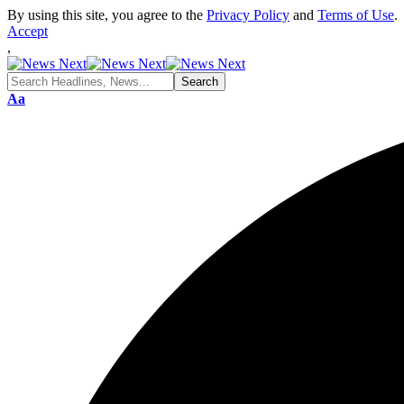
By using this site, you agree to the
Privacy Policy
and
Terms of Use
.
Accept
,
Font
Aa
Resizer