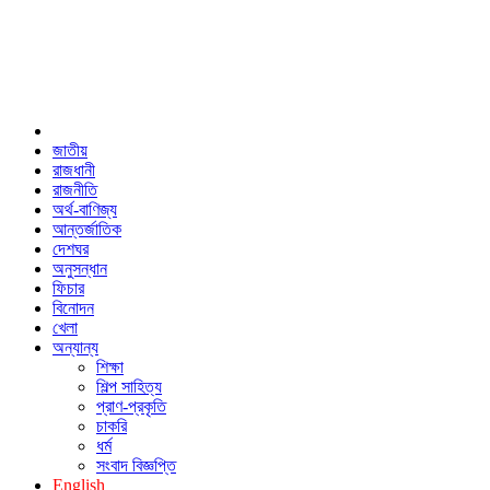
জাতীয়
রাজধানী
রাজনীতি
অর্থ-বাণিজ্য
আন্তর্জাতিক
দেশঘর
অনুসন্ধান
ফিচার
বিনোদন
খেলা
অন্যান্য
শিক্ষা
শিল্প সাহিত্য
প্রাণ-প্রকৃতি
চাকরি
ধর্ম
সংবাদ বিজ্ঞপ্তি
English