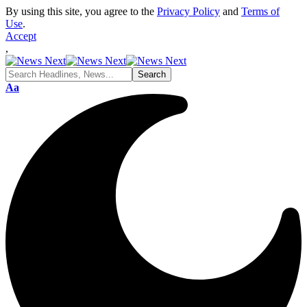
By using this site, you agree to the
Privacy Policy
and
Terms of
Use
.
Accept
,
Font
Aa
Resizer