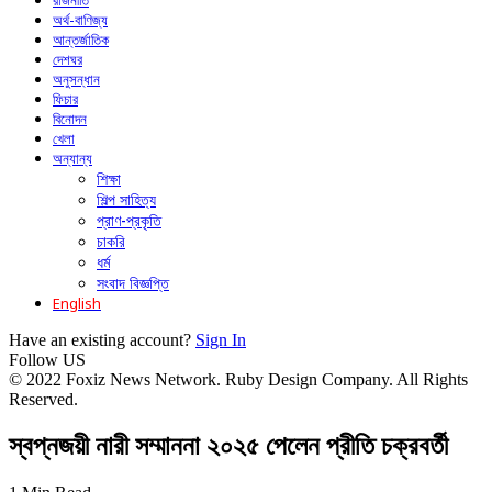
রাজনীতি
অর্থ-বাণিজ্য
আন্তর্জাতিক
দেশঘর
অনুসন্ধান
ফিচার
বিনোদন
খেলা
অন্যান্য
শিক্ষা
শিল্প সাহিত্য
প্রাণ-প্রকৃতি
চাকরি
ধর্ম
সংবাদ বিজ্ঞপ্তি
English
Have an existing account?
Sign In
Follow US
© 2022 Foxiz News Network. Ruby Design Company. All Rights
Reserved.
স্বপ্নজয়ী নারী সম্মাননা ২০২৫ পেলেন প্রীতি চক্রবর্তী