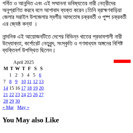
গর্বিত ও আনন্দিত এবং এই সম্মাননা ভবিষ্যতের নারী নেত্রীদের
অনুপ্রাণিত করবে বলে আশাবাদ ব্যক্ত করেন।তিনি ব্রাহ্মণবাড়িয়া
জেলার সরাইল উপজেলার স্বর্গীয় আশুতোষ চক্রবর্তী ও পুষ্প চক্রবর্তী
এর জ্যেষ্ঠ কন্যা ।
নান্দনিক এই আয়োজনটিতে দেশের বিভিন্ন খাতের প্রভাবশালী নারী
উদ্যোক্তা, কর্পোরেট নেতৃবৃন্দ, সংস্কৃতি ও গণমাধ্যম অঙ্গনের বিশিষ্ট
ব্যক্তিবর্গ উপস্থিত ছিলেন।
April 2025
newsnextbd20
M
T
W
T
F
S
S
1
2
3
4
5
6
7
8
9
10
11
12
13
14
15
16
17
18
19
20
21
22
23
24
25
26
27
28
29
30
« Mar
May »
You May also Like