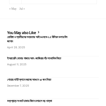
« May
Jul »
You May also Like
রোহিঙ্গা ও স্থানীয়দের সহায়তায় আইওএমকে ৩.৫ মিলিয়ন ডলার দিল
জাপান
April 28, 2025
ইসরায়েলি বোমায় গাজায় আল–জাজিরার পাঁচ সাংবাদিক নিহত
August 11, 2025
গোয়ায় নাইট ক্লাবে ভয়াবহ আগুনে ২৫ জন নিহত
December 7, 2025
মধ্যপ্রাচ্য সংকটে ঢাকায় বিমান চলাচলে বড় ধাক্কা