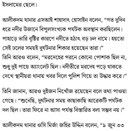
ইসলামের ছেলে।
আলীকদম থানার এসআই শাহাদাৎ হোসাইন বলেন, “গত দুদিন
ধরে নদীর উজানে বিপুলসংখ্যক পর্যটক অবস্থান করছিলেন।
পাহাড়ে ভারি বৃষ্টির কারণে নদীতে হঠাৎ বড় ঢল নামে। হয়তো
সেই ঢলের সময়ই দুর্ঘটনার শিকার হয়েছেন তারা।”
তিনি আরও বলেন, “মরদেহের পরনে কোনো পোশাক ছিল না,
শুধু দুই পায়ে অ্যাংলেট ছিল। নদীতীরে মরদেহ পড়ে থাকতে
দেখে স্থানীয়রা থানায় খবর দিলে পুলিশ গিয়ে তা উদ্ধার করে।”
তিনি জানান, আরও দুইজন নিখোঁজ রয়েছেন বলে তথ্য পাওয়া
গেছে। “শুনেছি, দুর্ঘটনার সময় কাছাকাছি আরেকটি পর্যটক
দল ছিল। তারা ফিরে না আসা পর্যন্ত বিস্তারিত বলা সম্ভব নয়।”
আলীকদম থানার ওসি মির্জা জহির উদ্দিন বলেন, “৯ জুন ৩৩