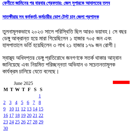
ফেনীতে জামিনের পর বারবার গ্রেফতার: জেল সুপারকে আদালতের তলব
সাতক্ষীরায় সব কর্মকর্তা-কর্মচারীর ডোপ টেস্ট চান জেলা প্রশাসক
তুলনামূলকভাবে ২০২৩ সালে পরিস্থিতি ছিল আরও ভয়াবহ। সে বছর
ডেঙ্গু আক্রান্ত হয়ে মারা গিয়েছিলেন ১ হাজার ৭০৫ জন এবং
হাসপাতালে ভর্তি হয়েছিলেন ৩ লাখ ২১ হাজার ১৭৯ জন রোগী।
স্বাস্থ্য অধিদপ্তর ডেঙ্গু প্রতিরোধে জনগণকে সতর্ক থাকার আহ্বান
জানিয়েছে এবং নিয়মিত পরিচ্ছন্নতা অভিযান ও সচেতনতামূলক
কার্যক্রম চালিয়ে যেতে বলেছে।
June 2025
newsnextbd20
M
T
W
T
F
S
S
1
2
3
4
5
6
7
8
9
10
11
12
13
14
15
16
17
18
19
20
21
22
23
24
25
26
27
28
29
30