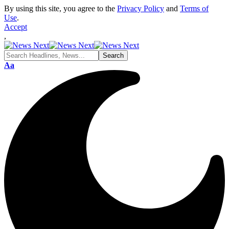
By using this site, you agree to the
Privacy Policy
and
Terms of
Use
.
Accept
,
Font
Aa
Resizer