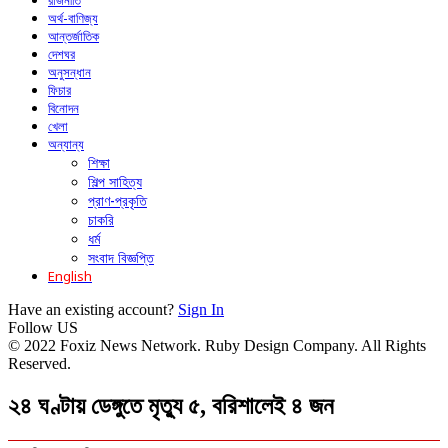
রাজনীতি
অর্থ-বাণিজ্য
আন্তর্জাতিক
দেশঘর
অনুসন্ধান
ফিচার
বিনোদন
খেলা
অন্যান্য
শিক্ষা
শিল্প সাহিত্য
প্রাণ-প্রকৃতি
চাকরি
ধর্ম
সংবাদ বিজ্ঞপ্তি
English
Have an existing account?
Sign In
Follow US
© 2022 Foxiz News Network. Ruby Design Company. All Rights
Reserved.
২৪ ঘণ্টায় ডেঙ্গুতে মৃত্যু ৫, বরিশালেই ৪ জন