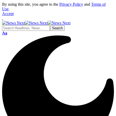
By using this site, you agree to the
Privacy Policy
and
Terms of
Use
.
Accept
,
Font
Aa
Resizer