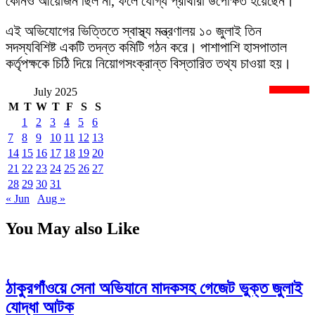
কোনও আয়োজন ছিল না, ফলে যোগ্য প্রার্থীরা উপেক্ষিত হয়েছেন।
এই অভিযোগের ভিত্তিতে স্বাস্থ্য মন্ত্রণালয় ১০ জুলাই তিন
সদস্যবিশিষ্ট একটি তদন্ত কমিটি গঠন করে। পাশাপাশি হাসপাতাল
কর্তৃপক্ষকে চিঠি দিয়ে নিয়োগসংক্রান্ত বিস্তারিত তথ্য চাওয়া হয়।
July 2025
newsnextbd20
M
T
W
T
F
S
S
1
2
3
4
5
6
7
8
9
10
11
12
13
14
15
16
17
18
19
20
21
22
23
24
25
26
27
28
29
30
31
« Jun
Aug »
You May also Like
ঠাকুরগাঁওয়ে সেনা অভিযানে মাদকসহ গেজেট ভুক্ত জুলাই
যোদ্ধা আটক