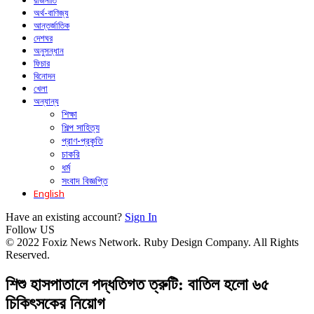
রাজনীতি
অর্থ-বাণিজ্য
আন্তর্জাতিক
দেশঘর
অনুসন্ধান
ফিচার
বিনোদন
খেলা
অন্যান্য
শিক্ষা
শিল্প সাহিত্য
প্রাণ-প্রকৃতি
চাকরি
ধর্ম
সংবাদ বিজ্ঞপ্তি
English
Have an existing account?
Sign In
Follow US
© 2022 Foxiz News Network. Ruby Design Company. All Rights
Reserved.
শিশু হাসপাতালে পদ্ধতিগত ত্রুটি: বাতিল হলো ৬৫
চিকিৎসকের নিয়োগ