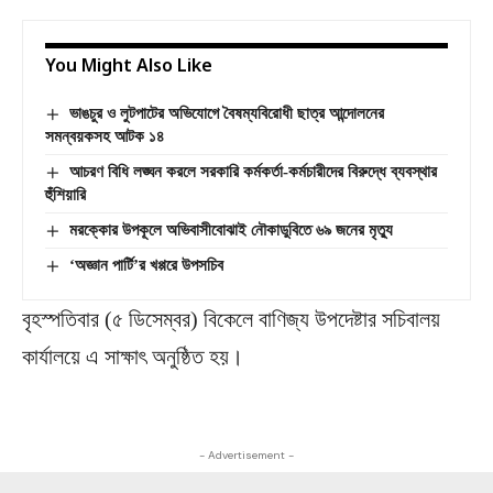
You Might Also Like
ভাঙচুর ও লুটপাটের অভিযোগে বৈষম্যবিরোধী ছাত্র আন্দোলনের
সমন্বয়কসহ আটক ১৪
আচরণ বিধি লঙ্ঘন করলে সরকারি কর্মকর্তা-কর্মচারীদের বিরুদ্ধে ব্যবস্থার
হুঁশিয়ারি
মরক্কোর উপকূলে অভিবাসীবোঝাই নৌকাডুবিতে ৬৯ জনের মৃত্যু
‘অজ্ঞান পার্টি’র খপ্পরে উপসচিব
বৃহস্পতিবার (৫ ডিসেম্বর) বিকেলে বাণিজ্য উপদেষ্টার সচিবালয়
কার্যালয়ে এ সাক্ষাৎ অনুষ্ঠিত হয়।
- Advertisement -