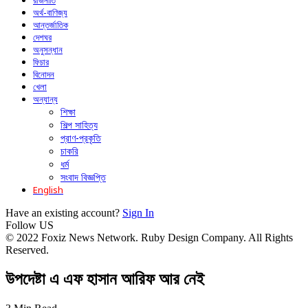
রাজনীতি
অর্থ-বাণিজ্য
আন্তর্জাতিক
দেশঘর
অনুসন্ধান
ফিচার
বিনোদন
খেলা
অন্যান্য
শিক্ষা
শিল্প সাহিত্য
প্রাণ-প্রকৃতি
চাকরি
ধর্ম
সংবাদ বিজ্ঞপ্তি
English
Have an existing account?
Sign In
Follow US
© 2022 Foxiz News Network. Ruby Design Company. All Rights
Reserved.
উপদেষ্টা এ এফ হাসান আরিফ আর নেই