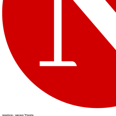
সম্পাদক: নজরুল ইসলাম