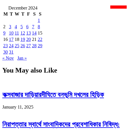
December 2024
newsnextbd20
M
T
W
T
F
S
S
1
2
3
4
5
6
7
8
9
10
11
12
13
14
15
16
17
18
19
20
21
22
23
24
25
26
27
28
29
30
31
« Nov
Jan »
You May also Like
কক্সবাজার দাড়িয়ারদীঘিতে বনভূমি দখলের হিড়িক
January 11, 2025
নিরাপত্তার স্বার্থে সাংবাদিকদের প্রবেশাধিকার নিষিদ্ধ: