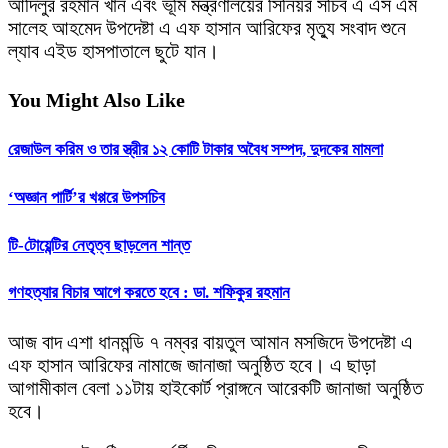
আদিলুর রহমান খান এবং ভূমি মন্ত্রণালয়ের সিনিয়র সচিব এ এস এম
সালেহ আহমেদ উপদেষ্টা এ এফ হাসান আরিফের মৃত্যু সংবাদ শুনে
ল্যাব এইড হাসপাতালে ছুটে যান।
You Might Also Like
রেজাউল করিম ও তার স্ত্রীর ১২ কোটি টাকার অবৈধ সম্পদ, দুদকের মামলা
‘অজ্ঞান পার্টি’র খপ্পরে উপসচিব
টি-টোয়েন্টির নেতৃত্ব ছাড়লেন শান্ত
গণহত্যার বিচার আগে করতে হবে : ডা. শফিকুর রহমান
আজ বাদ এশা ধানমন্ডি ৭ নম্বর বায়তুল আমান মসজিদে উপদেষ্টা এ
এফ হাসান আরিফের নামাজে জানাজা অনুষ্ঠিত হবে। এ ছাড়া
আগামীকাল বেলা ১১টায় হাইকোর্ট প্রাঙ্গনে আরেকটি জানাজা অনুষ্ঠিত
হবে।