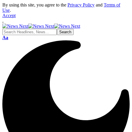
By using this site, you agree to the
Privacy Policy
and
Terms of
Use
.
Accept
,
Font
Aa
Resizer