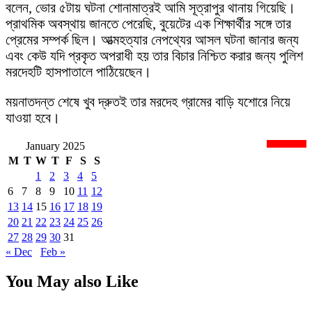
বলেন, ভোর ৫টায় ঘটনা শোনামাত্রই আমি সূত্রাপুর থানায় গিয়েছি।
প্রাথমিক অবস্থায় জানতে পেরেছি, বুয়েটের এক শিক্ষার্থীর সঙ্গে তার
প্রেমের সম্পর্ক ছিল। আত্মহত্যার নেপথ্যের আসল ঘটনা জানার জন্য
এবং কেউ যদি প্রকৃত অপরাধী হয় তার বিচার নিশ্চিত করার জন্য পুলিশ
মরদেহটি হাসপাতালে পাঠিয়েছেন।
ময়নাতদন্ত শেষে খুব দ্রুতই তার মরদেহ গ্রামের বাড়ি যশোরে নিয়ে
যাওয়া হবে।
January 2025
newsnextbd20
M
T
W
T
F
S
S
1
2
3
4
5
6
7
8
9
10
11
12
13
14
15
16
17
18
19
20
21
22
23
24
25
26
27
28
29
30
31
« Dec
Feb »
You May also Like