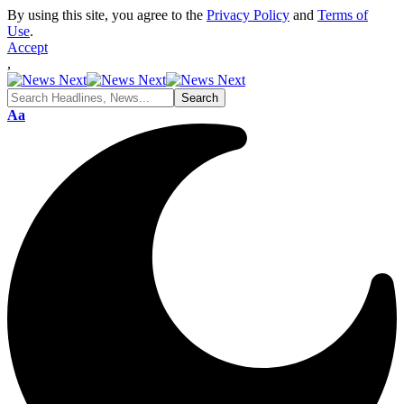
By using this site, you agree to the
Privacy Policy
and
Terms of
Use
.
Accept
,
Font
Aa
Resizer