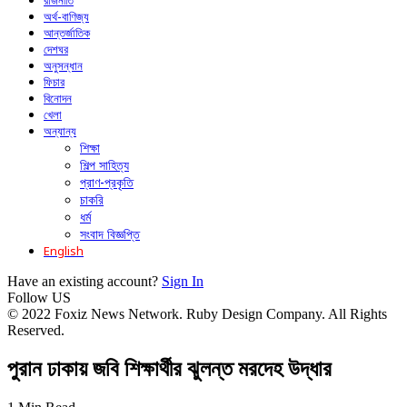
রাজনীতি
অর্থ-বাণিজ্য
আন্তর্জাতিক
দেশঘর
অনুসন্ধান
ফিচার
বিনোদন
খেলা
অন্যান্য
শিক্ষা
শিল্প সাহিত্য
প্রাণ-প্রকৃতি
চাকরি
ধর্ম
সংবাদ বিজ্ঞপ্তি
English
Have an existing account?
Sign In
Follow US
© 2022 Foxiz News Network. Ruby Design Company. All Rights
Reserved.
পুরান ঢাকায় জবি শিক্ষার্থীর ঝুলন্ত মরদেহ উদ্ধার