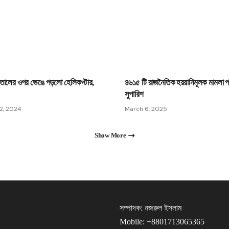
াতালের ওপর ভেঙে পড়লো হেলিকপ্টার,
৪৬১৫ টি রাজনৈতিক হয়রানিমূলক মামলা প্
সুপারিশ
2, 2024
March 6, 2025
Show More
সম্পাদক: নজরুল ইসলাম
Mobile: +8801713065365