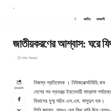
,
জাতীয়
রাজধানী
জাতীয়করণের আশ্বাস: ঘরে ফির
1 Min Read
নিজস্ব প্রতিবেদক । নিউজনেক্সটবিডি.কম
SHARE
দেশের সব স্বতন্ত্র ইবতেদায়ী মাদ্রাসা পর্য
বিভাগের যুগ্ম সচিব এস.এম. মাসুদুল হক।
তিনি জ্ঞানান, আরও বেশ কিছু দাবি ছিল যেমন