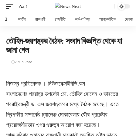
Aa
জাতীয়
রাজধানী
রাজনীতি
অর্থ-বাণিজ্য
আন্তর্জাতিক
দেশঘর
তৌহিদ-জয়শঙ্কর বৈঠক: সংবাদ বিজ্ঞপ্তি থেকে যা
জানা গেল
2 Min Read
নিজস্ব প্রতিবেদক । নিউজনেক্সটবিডি.কম
বাংলাদেশের পররাষ্ট্র উপদেষ্টা মো. তৌহিদ হোসেন ও ভারতের
পররাষ্ট্রমন্ত্রী ড. এস জয়শঙ্করের মধ্যে বৈঠক হয়েছে। এতে
দ্বিপক্ষীয় সম্পর্কের চ্যালেঞ্জ মোকাবেলায় যৌথ প্রচেষ্টার
প্রয়োজনীয়তার ওপর গুরুত্ব আরোপ করা হয়েছে।
আজ রবিবার ওমানের রাজধানী মাসকাটে অনুষ্ঠিত অষ্টম ভারত