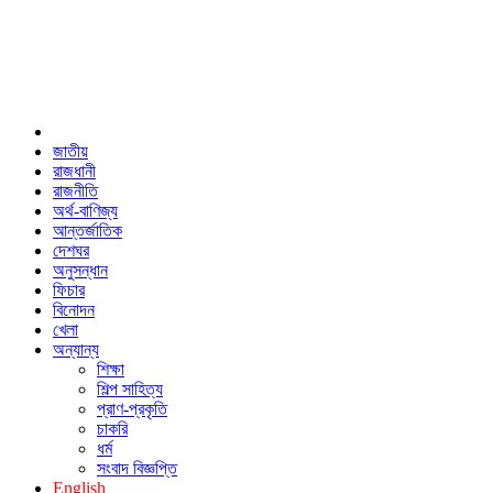
জাতীয়
রাজধানী
রাজনীতি
অর্থ-বাণিজ্য
আন্তর্জাতিক
দেশঘর
অনুসন্ধান
ফিচার
বিনোদন
খেলা
অন্যান্য
শিক্ষা
শিল্প সাহিত্য
প্রাণ-প্রকৃতি
চাকরি
ধর্ম
সংবাদ বিজ্ঞপ্তি
English