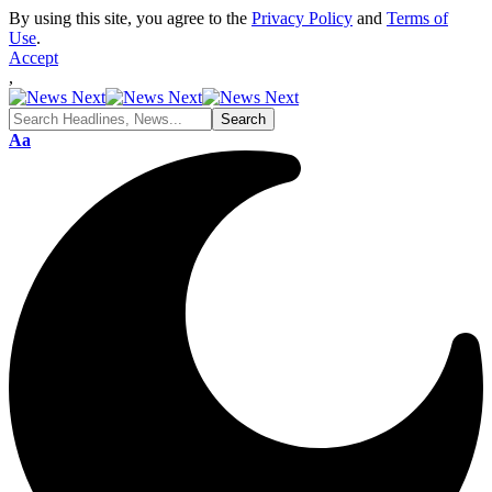
By using this site, you agree to the
Privacy Policy
and
Terms of
Use
.
Accept
,
Font
Aa
Resizer