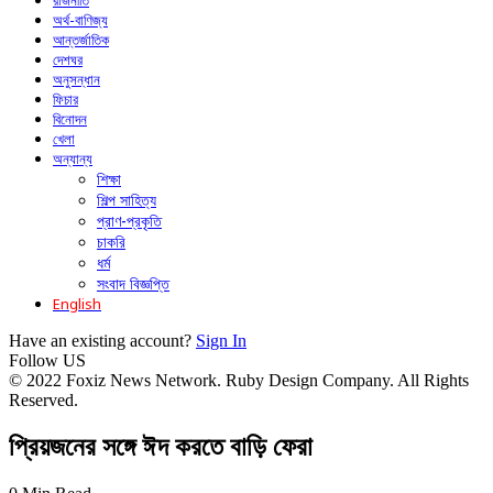
রাজনীতি
অর্থ-বাণিজ্য
আন্তর্জাতিক
দেশঘর
অনুসন্ধান
ফিচার
বিনোদন
খেলা
অন্যান্য
শিক্ষা
শিল্প সাহিত্য
প্রাণ-প্রকৃতি
চাকরি
ধর্ম
সংবাদ বিজ্ঞপ্তি
English
Have an existing account?
Sign In
Follow US
© 2022 Foxiz News Network. Ruby Design Company. All Rights
Reserved.
প্রিয়জনের সঙ্গে ঈদ করতে বাড়ি ফেরা