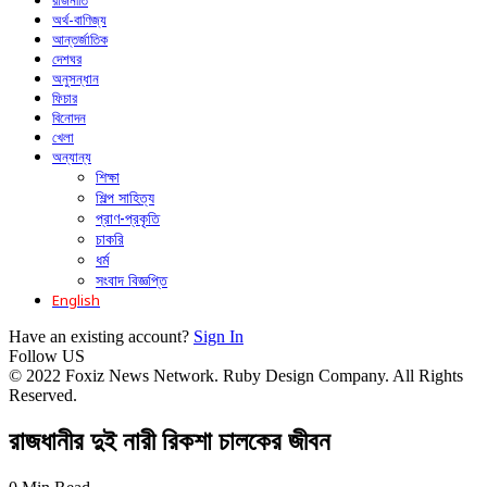
রাজনীতি
অর্থ-বাণিজ্য
আন্তর্জাতিক
দেশঘর
অনুসন্ধান
ফিচার
বিনোদন
খেলা
অন্যান্য
শিক্ষা
শিল্প সাহিত্য
প্রাণ-প্রকৃতি
চাকরি
ধর্ম
সংবাদ বিজ্ঞপ্তি
English
Have an existing account?
Sign In
Follow US
© 2022 Foxiz News Network. Ruby Design Company. All Rights
Reserved.
রাজধানীর দুই নারী রিকশা চালকের জীবন