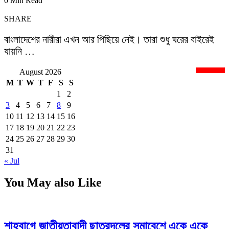
0 Min Read
SHARE
বাংলাদেশের নারীরা এখন আর পিছিয়ে নেই। তারা শুধু ঘরের বাইরেই
যায়নি …
August 2026
newsnextbd20
M
T
W
T
F
S
S
1
2
3
4
5
6
7
8
9
10
11
12
13
14
15
16
17
18
19
20
21
22
23
24
25
26
27
28
29
30
31
« Jul
You May also Like
শাহবাগে জাতীয়তাবাদী ছাত্রদলের সমাবেশে একে একে