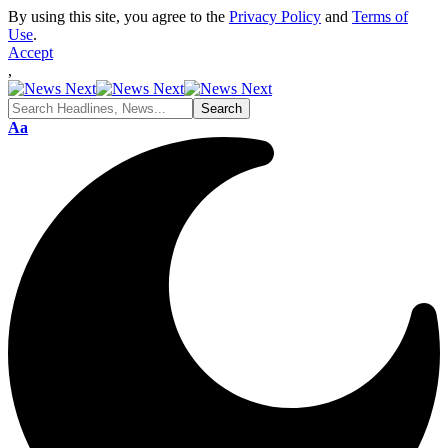
By using this site, you agree to the
Privacy Policy
and
Terms of
Use
.
Accept
,
Font
Aa
Resizer