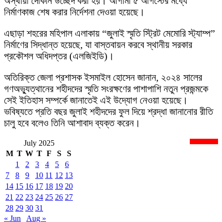
অস্থায়ী দোকান উচ্ছেদ করা হয়। আগামী ৫ আগস্টের মধ্যে
নির্মাণকাজ শেষ করার নির্দেশনা দেওয়া হয়েছে।
এছাড়া শহরের মহিপাল এলাকায় “জুলাই স্মৃতি স্ট্রিট মেমোরি স্ট্যাম্প”
নির্মাণের সিদ্ধান্ত হয়েছে, যা বাস্তবায়ন করবে স্থানীয় সরকার
প্রকৌশল অধিদপ্তর (এলজিইডি)।
অতিরিক্ত জেলা প্রশাসক ইসমাইল হোসেন জানান, ২০২৪ সালের
গণঅভ্যুত্থানের শহীদদের স্মৃতি সংরক্ষণের পাশাপাশি নতুন প্রজন্মকে
সেই ইতিহাস সম্পর্কে জানাতেই এই উদ্যোগ নেওয়া হয়েছে।
ভবিষ্যতে প্রতি বছর জুলাই শহীদদের ফুল দিয়ে শ্রদ্ধা জানানোর রীতি
চালু হবে বলেও তিনি আশাবাদ ব্যক্ত করেন।
July 2025
newsnextbd20
M
T
W
T
F
S
S
1
2
3
4
5
6
7
8
9
10
11
12
13
14
15
16
17
18
19
20
21
22
23
24
25
26
27
28
29
30
31
« Jun
Aug »