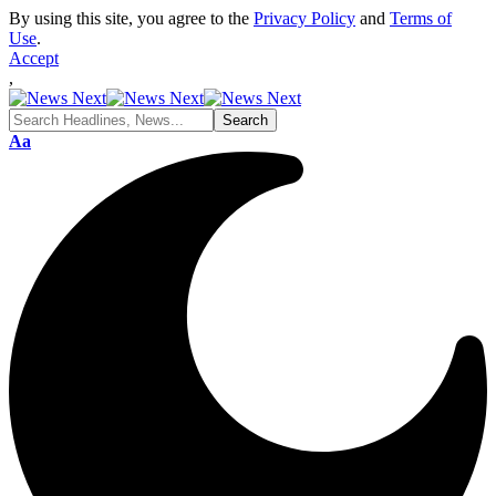
By using this site, you agree to the
Privacy Policy
and
Terms of
Use
.
Accept
,
Font
Aa
Resizer