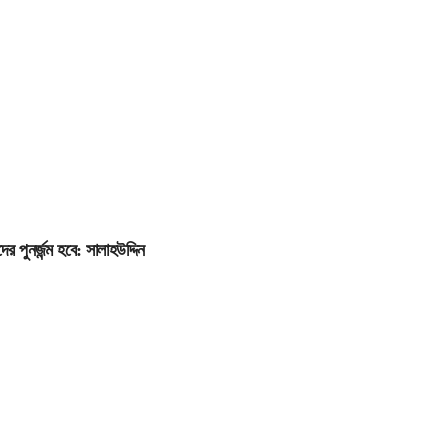
ের পুনর্জন্ম হবে: সালাহউদ্দিন