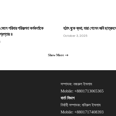
ে ফেলে পরিবার পরিকল্পনা কর্মকর্তাকে
হঠাৎ বুকে ব্যথা, মারা গেলেন জবি ছাত্রদল
্রেপ্তার ৪
October 3, 2025
5
Show More
সম্পাদক: নজরুল ইসলাম
Mobile: +8801713065365
বার্তা বিভাগ
নির্বাহী সম্পাদক: মনিরুল ইসলাম
Mobile: +8801717408393