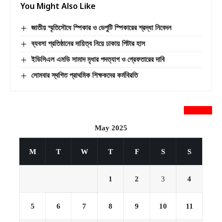
You Might Also Like
জাতীয় স্মৃতিসৌধে স্পিকার ও ডেপুটি স্পিকারের শ্রদ্ধা নিবেদন
ব্যবসা প্রতিষ্ঠানের দায়িত্ব নিয়ে ঢাকায় পিটার হাস
ইডিসিএল এমডি সামাদ মৃধার পদত্যাগ ও গ্রেফতারের দাবি
সোমবার স্থগিত প্রাথমিক শিক্ষকদের কর্মবিরতি
newsnextbd20
May 2025
M
T
W
T
F
S
S
1
2
3
4
5
6
7
8
9
10
11