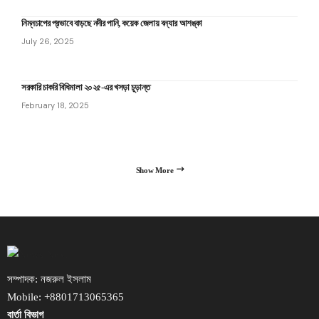
নিম্নচাপের প্রভাবে বাড়ছে নদীর পানি, কয়েক জেলায় বন্যার আশঙ্কা
July 26, 2025
সরকারি চাকরি বিধিমালা ২০২৫-এর খসড়া চূড়ান্ত
February 18, 2025
Show More
সম্পাদক: নজরুল ইসলাম
Mobile: +8801713065365
বার্তা বিভাগ