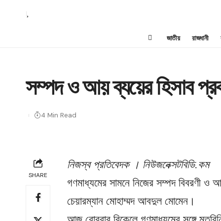
,
জাতীয়
রাজধানী
সম্পদ ও আয় ব্যয়ের হিসাব প্র
4 Min Read
নিজস্ব প্রতিবেদক । নিউজনেক্সটবিডি.কম
SHARE
গণমাধ্যমের সামনে নিজের সম্পদ বিবরণী ও আয়
চেয়ারম্যান মোহাম্মদ আবদুল মোমেন।
আজ রোববার বিকেলে গণমাধ্যমের সঙ্গে মতবি