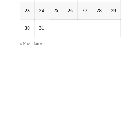
23
24
25
26
27
28
29
30
31
০
« Nov
Jan »