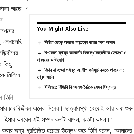
খ টাকা আছে।’
ার
You Might Also Like
সম্পদের
ি, লেখালেখি
সিরিয়া ছেড়ে অজানা গন্তব্যে বাশার-আল আসাদ
ড়িবাঁধের
উপজেলা স্বাস্থ্য কর্মকর্তার বিরুদ্ধে সহকর্মীকে হেনস্থা ও
মারধরের অভিযোগ
ে কিছু
বিচার না হওয়া পর্যন্ত আ.লীগ কর্মসূচি করতে পারবে না:
ংক মিলিয়ে
প্রেস সচিব
দিল্লিতে বিজিবি-বিএসএফ বৈঠকে যেসব সিদ্ধান্ত
ন তিনি
আমার চাকরিজীবন অনেক দিনের। ছাত্রাবস্থা থেকেই আয় করা শুরু
া হিসাব করবেন এই সম্পদ কতটা বাড়ল, কতটা কমল।’
লন করার জন্য প্রতিষ্ঠিত হয়েছে উল্লেখ করে তিনি বলেন, ‘আমাদের