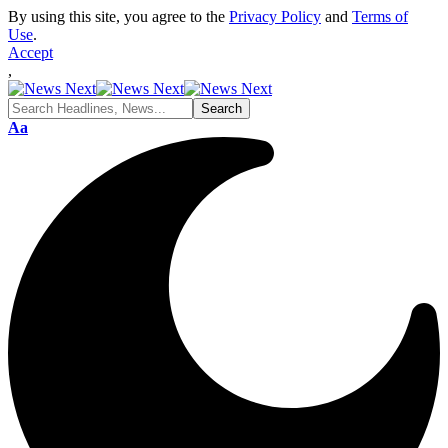
By using this site, you agree to the
Privacy Policy
and
Terms of
Use
.
Accept
,
Font
Aa
Resizer