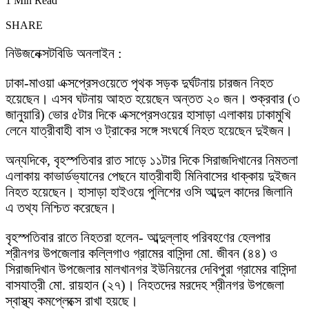
1 Min Read
SHARE
নিউজনেক্সটবিডি অনলাইন :
ঢাকা-মাওয়া এক্সপ্রেসওয়েতে পৃথক সড়ক দুর্ঘটনায় চারজন নিহত
হয়েছেন। এসব ঘটনায় আহত হয়েছেন অন্তত ২০ জন। শুক্রবার (৩
জানুয়ারি) ভোর ৫টার দিকে এক্সপ্রেসওয়ের হাসাড়া এলাকায় ঢাকামুখি
লেনে যাত্রীবাহী বাস ও ট্রাকের সঙ্গে সংঘর্ষে নিহত হয়েছেন দুইজন।
অন্যদিকে, বৃহস্পতিবার রাত সাড়ে ১১টার দিকে সিরাজদিখানের নিমতলা
এলাকায় কাভার্ডভ্যানের পেছনে যাত্রীবাহী মিনিবাসের ধাক্কায় দুইজন
নিহত হয়েছেন। হাসাড়া হাইওয়ে পুলিশের ওসি আব্দুল কাদের জিলানি
এ তথ্য নিশ্চিত করেছেন।
বৃহস্পতিবার রাতে নিহতরা হলেন- আব্দুল্লাহ পরিবহণের হেলপার
শ্রীনগর উপজেলার কল্লিগাও গ্রামের বাসিন্দা মো. জীবন (৪৪) ও
সিরাজদিখান উপজেলার মালখানগর ইউনিয়নের দেবিপুরা গ্রামের বাসিন্দা
বাসযাত্রী মো. রায়হান (২৭)। নিহতদের মরদেহ শ্রীনগর উপজেলা
স্বাস্থ্য কমপ্লেক্সে রাখা হয়ছে।