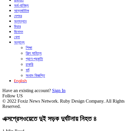
রাজনীতি
অর্থ-বাণিজ্য
আন্তর্জাতিক
দেশঘর
অনুসন্ধান
ফিচার
বিনোদন
খেলা
অন্যান্য
শিক্ষা
শিল্প সাহিত্য
প্রাণ-প্রকৃতি
চাকরি
ধর্ম
সংবাদ বিজ্ঞপ্তি
English
Have an existing account?
Sign In
Follow US
© 2022 Foxiz News Network. Ruby Design Company. All Rights
Reserved.
এক্সপ্রেসওয়েতে দুই সড়ক দুর্ঘটনায় নিহত ৪