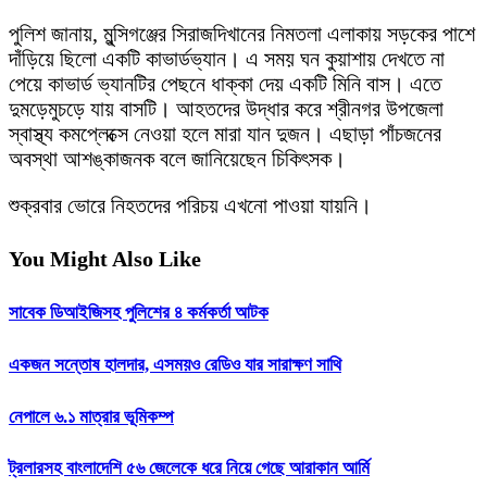
পুলিশ জানায়, মুন্সিগঞ্জের সিরাজদিখানের নিমতলা এলাকায় সড়কের পাশে
দাঁড়িয়ে ছিলো একটি কাভার্ডভ্যান। এ সময় ঘন কুয়াশায় দেখতে না
পেয়ে কাভার্ড ভ্যানটির পেছনে ধাক্কা দেয় একটি মিনি বাস। এতে
দুমড়েমুচড়ে যায় বাসটি। আহতদের উদ্ধার করে শ্রীনগর উপজেলা
স্বাস্থ্য কমপ্লেক্সে নেওয়া হলে মারা যান দুজন। এছাড়া পাঁচজনের
অবস্থা আশঙ্কাজনক বলে জানিয়েছেন চিকিৎসক।
শুক্রবার ভোরে নিহতদের পরিচয় এখনো পাওয়া যায়নি।
You Might Also Like
সাবেক ডিআইজিসহ পুলিশের ৪ কর্মকর্তা আটক
একজন সন্তোষ হালদার, এসময়ও রেডিও যার সারাক্ষণ সাথি
নেপালে ৬.১ মাত্রার ভূমিকম্প
ট্রলারসহ বাংলাদেশি ৫৬ জেলেকে ধরে নিয়ে গেছে আরাকান আর্মি