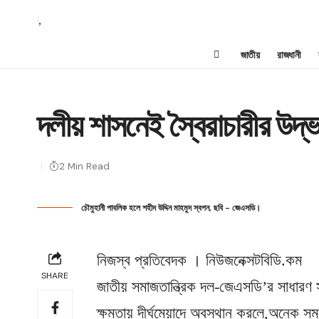
,
জাতীয়
রাজধানী
দলীয় শাসনেই স্বৈরাচারীর উদ্ভ
2 Min Read
চৌমুহানী পাবলিক হলে শহীদ উদ্দিন মাহমুদ স্বপন, ছবি - জেএসডি।
নিজস্ব প্রতিবেদক । নিউজনেক্সটবিডি.কম
SHARE
জাতীয় সমাজতান্ত্রিক দল-জেএসডি’র সাধারণ সম
ক্ষমতায় দীর্ঘমেয়াদে অবস্থান করলে,অনেক 