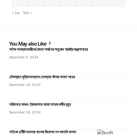
« Jan
Mar »
You May also Like
অবৈধ অবস্থানকারীদের বৈধতা অর্জনের অনুরোধ স্বরাষ্ট্র মন্ত্রণালয়ের
December 11, 2024
চৌদ্দগ্রামে মুক্তিযোদ্ধাকে হেনস্তার ঘটনায় মামলা দায়ের
December 26, 2024
সচিবালয়ে আগুন: ট্রাকচাপায় আহত ফায়ার কর্মীর মৃত্যু
December 26, 2024
নাইকো দুর্নীতি মামলায় খালেদা জিয়াসহ সব আসামি খালাস