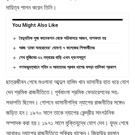
দায়িত্ব পালন করেন তিনি।
You Might Also Like
বৈদ্যুতিক লুজ কানেকশন থেকে সচিবালয়ে আগুন, নাশকতা নয়
আজ ‘ঢাকা অবরোধের’ ঘোষণা ৭ কলেজের শিক্ষার্থীদের
শেখ মুজিবের ৩২ নম্বরের বাড়ি এখন ধ্বংসস্তূপ
গণঅভ্যুত্থানে শহিদ ও আহতদের প্রথম ধাপের খসড়া তালিকা প্রকাশ
ছাত্রজীবন শেষে মওলানা আব্দুল হামিদ খান ভাসানীর হাত ধরে যোগ
দেন শ্রমিক রাজনীতিতে। পূর্ববাংলা শ্রমিক ফেডারেশনের সহ-
সভাপতি ছিলেন। গোপনে ভাসানীপন্থি ন্যাপের রাজনীতির সঙ্গেও
জড়িত হন। ১৯৭০ সালে তাকে ন্যাপের কেন্দ্রীয় সাংগঠনিক
সম্পাদক করা হয়। ১৯৭১ সালে মুক্তিযুদ্ধে যোগ দেন। যুদ্ধ শেষে
আবারও ন্যাপের রাজনীতিতে সক্রিয় থাকেন। জিয়াউর রহমান