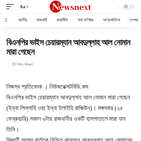
Aa
জাতীয়
রাজধানী
রাজনীতি
অর্থ-বাণিজ্য
আন্তর্জাতিক
দেশঘর
বিএনপির ভাইস চেয়ারম্যান আবদুল্লাহ আল নোমান
মারা গেছেন
1 Min Read
নিজস্ব প্রতিবেদক । নিউজনেক্সটবিডি.কম
বিএনপির ভাইস চেয়ারম্যান আবদুল্লাহ আল নোমান মারা গেছেন
(ইন্না লিল্লাহি ওয়া ইন্না ইলাইহি রাজিউন)। মঙ্গলবার (২৫
ফেব্রুয়ারি) সকাল ৬টায় রাজধানীর একটি হাসপাতালে মারা যান
তিনি।
বিষয়টি আমার বার্তাকে নিশ্চিত করেছেন আবদুল্লাহ আল নোমানের