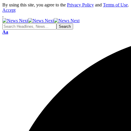
By using this site, you agree to the
Privacy Policy
and
Terms of Use
.
Accept
,
Font
Aa
Resizer