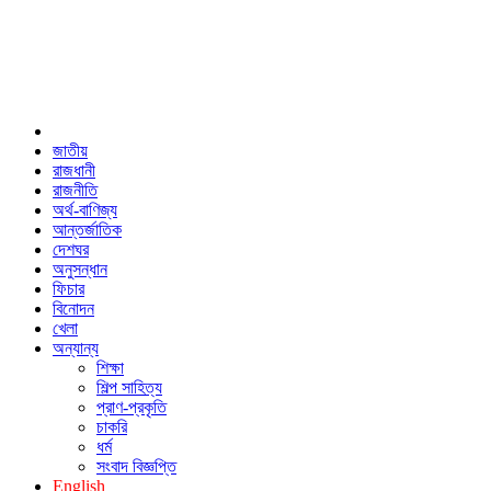
জাতীয়
রাজধানী
রাজনীতি
অর্থ-বাণিজ্য
আন্তর্জাতিক
দেশঘর
অনুসন্ধান
ফিচার
বিনোদন
খেলা
অন্যান্য
শিক্ষা
শিল্প সাহিত্য
প্রাণ-প্রকৃতি
চাকরি
ধর্ম
সংবাদ বিজ্ঞপ্তি
English