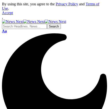
By using this site, you agree to the
Privacy Policy
and
Terms of
Use
.
Accept
,
Font
Aa
Resizer