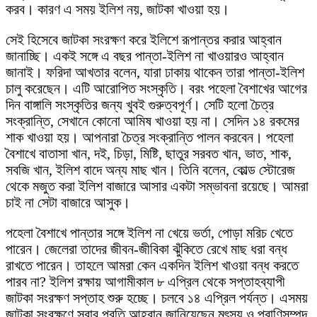
করব। কারণ এ সময় ইলিশ নয়, জাটকা খাওয়া হয়।
সেই হিসেবে জাটকা সংরক্ষণ করে ইলিশে রূপান্তর করার আহ্বান
জানাচ্ছি। একই সঙ্গে এ বছর পান্তা-ইলিশ না খাওয়ারও আহ্বান
জানাই। ফরিদা আখতার বলেন, যারা ঢাকায় থাকেন তারা পান্তা-ইলিশ
চালু করেছেন। এটি আরোপিত সংস্কৃতি। বরং পহেলা বৈশাখের আগের
দিন বাঙ্গালি সংস্কৃতির জন্য খুবই গুরুত্বপূর্ণ। সেটি হলো চৈত্র
সংক্রান্তি, সেখানে কোনো আমিষ খাওয়া হয় না। সেদিন ১৪ রকমের
শাক খাওয়া হয়। আপনারা চৈত্র সংক্রান্তি পালন করবেন। পহেলা
বৈশাখে বাতাসা খান, দই, চিড়া, মিষ্টি, ছাতুর সরবত খান, ভাত, শাক,
সবজি খান, ইলিশ বাদে অন্য মাছ খান। তিনি বলেন, কোল্ড স্টোরেজ
থেকে মজুত করা ইলিশ বাজারে আসার একটা সম্ভাবনা রয়েছে। আমরা
চাই না সেটা বাজারে আসুক।
পহেলা বৈশাখে পান্তার সঙ্গে ইলিশ না খেয়ে ভর্তা, পোড়া মরিচ খেতে
পারেন। জেলেরা তাদের জীবন-জীবিকা ঝুঁকিতে রেখে মাছ ধরা বন্ধ
রাখতে পারেন। তাহলে আমরা কেন একদিন ইলিশ খাওয়া বন্ধ করতে
পারব না? ইলিশ রক্ষায় আগামীকাল ৮ এপ্রিল থেকে সপ্তাহব্যাপী
জাটকা সংরক্ষণ সপ্তাহ শুরু হচ্ছে। চলবে ১৪ এপ্রিল পর্যন্ত। এসময়
জাটকা সংরক্ষণে সবার প্রতি আহ্বান জানিয়েছেন মৎস্য ও প্রাণিসম্পদ