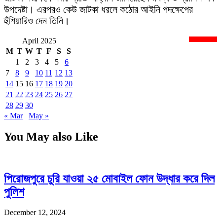
উপদেষ্টা। এরপরও কেউ জাটকা ধরলে কঠোর আইনি পদক্ষেপের
হুঁশিয়ারিও দেন তিনি।
April 2025
newsnextbd20
M
T
W
T
F
S
S
1
2
3
4
5
6
7
8
9
10
11
12
13
14
15
16
17
18
19
20
21
22
23
24
25
26
27
28
29
30
« Mar
May »
You May also Like
পিরোজপুরে চুরি যাওয়া ২৫ মোবাইল ফোন উদ্ধার করে দিল
পুলিশ
December 12, 2024