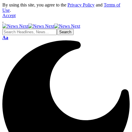
By using this site, you agree to the
Privacy Policy
and
Terms of
Use
.
Accept
,
Font
Aa
Resizer