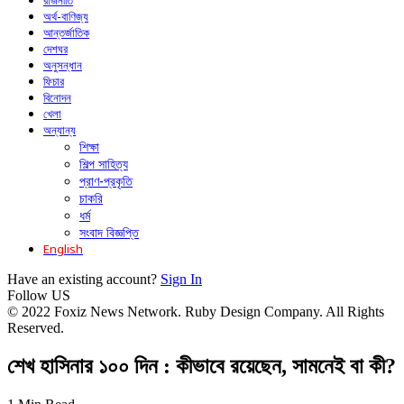
রাজনীতি
অর্থ-বাণিজ্য
আন্তর্জাতিক
দেশঘর
অনুসন্ধান
ফিচার
বিনোদন
খেলা
অন্যান্য
শিক্ষা
শিল্প সাহিত্য
প্রাণ-প্রকৃতি
চাকরি
ধর্ম
সংবাদ বিজ্ঞপ্তি
English
Have an existing account?
Sign In
Follow US
© 2022 Foxiz News Network. Ruby Design Company. All Rights
Reserved.
শেখ হাসিনার ১০০ দিন : কীভাবে রয়েছেন, সামনেই বা কী?