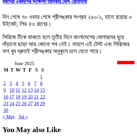
বর্ষসেরা একাদশের সংক্ষিপ্ত তালিকায় মেসি-রোনালদো
দিন শেষে ৭৮ ওভার শেষে শ্রীলঙ্কার সংগ্রহ ২৯০/২, হাতে রয়েছে ৮
উইকেট, লিড ৪৩ রানের।
সিরিজে টিকে থাকতে হলে তৃতীয় দিনে বাংলাদেশের বোলারদের ঘুরে
দাঁড়ানো ছাড়া আর কোনো পথ নেই। নাহলে এই টেস্ট এবং সিরিজের
ফল খুব দ্রুতই শ্রীলঙ্কার অনুকূলে চলে যেতে পারে।
June 2025
newsnextbd20
M
T
W
T
F
S
S
1
2
3
4
5
6
7
8
9
10
11
12
13
14
15
16
17
18
19
20
21
22
23
24
25
26
27
28
29
30
« May
Jul »
You May also Like