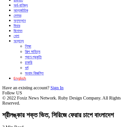
রাজনীতি
অর্থ-বাণিজ্য
আন্তর্জাতিক
দেশঘর
অনুসন্ধান
ফিচার
বিনোদন
খেলা
অন্যান্য
শিক্ষা
শিল্প সাহিত্য
প্রাণ-প্রকৃতি
চাকরি
ধর্ম
সংবাদ বিজ্ঞপ্তি
English
Have an existing account?
Sign In
Follow US
© 2022 Foxiz News Network. Ruby Design Company. All Rights
Reserved.
শ্রীলঙ্কার শক্ত ভিত, সিরিজে ফেরার চাপে বাংলাদেশ