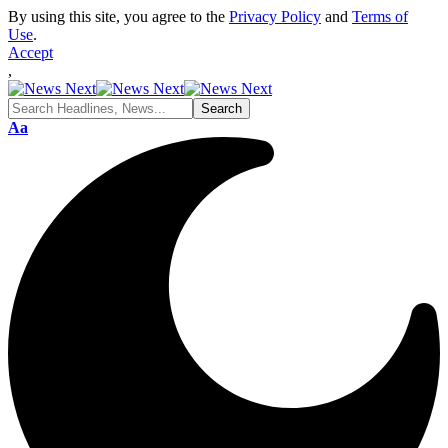
By using this site, you agree to the
Privacy Policy
and
Terms of
Use
.
Accept
,
Font
Aa
Resizer