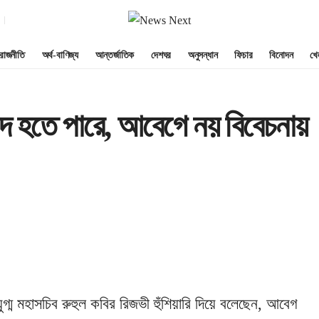
রাজনীতি
অর্থ-বাণিজ্য
আন্তর্জাতিক
দেশঘর
অনুসন্ধান
ফিচার
বিনোদন
খে
পদ হতে পারে, আবেগে নয় বিবেচনায়
যুগ্ম মহাসচিব রুহুল কবির রিজভী হুঁশিয়ারি দিয়ে বলেছেন, আবেগ