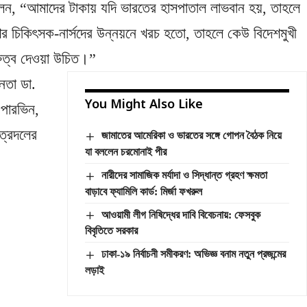
 বলেন, “আমাদের টাকায় যদি ভারতের হাসপাতাল লাভবান হয়, তাহলে
ের চিকিৎসক-নার্সদের উন্নয়নে খরচ হতো, তাহলে কেউ বিদেশমুখী
ুরুত্ব দেওয়া উচিত।”
েতা ডা.
You Might Also Like
 পারভিন,
াত্রদলের
জামাতের আমেরিকা ও ভারতের সঙ্গে গোপন বৈঠক নিয়ে
যা বললেন চরমোনাই পীর
নারীদের সামাজিক মর্যাদা ও সিদ্ধান্ত গ্রহণ ক্ষমতা
বাড়াবে ফ্যামিলি কার্ড: মির্জা ফখরুল
আওয়ামী লীগ নিষিদ্ধের দাবি বিবেচনায়: ফেসবুক
বিবৃতিতে সরকার
ঢাকা-১৯ নির্বাচনী সমীকরণ: অভিজ্ঞ বনাম নতুন প্রজন্মের
লড়াই