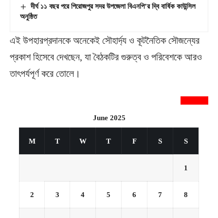
দীর্ঘ ১১ বছর পরে পিরোজপুর সদর উপজেলা বিএনপি’র দ্বি বার্ষিক কাউন্সিল
অনুষ্ঠিত
এই উপহারপ্রদানকে অনেকেই সৌহার্দ্য ও কূটনৈতিক সৌজন্যের
প্রকাশ হিসেবে দেখছেন, যা বৈঠকটির গুরুত্ব ও পরিবেশকে আরও
তাৎপর্যপূর্ণ করে তোলে।
newsnextbd20
June 2025
M
T
W
T
F
S
S
1
2
3
4
5
6
7
8