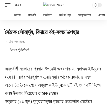
Aa
জাতীয়
রাজধানী
রাজনীতি
অর্থ-বাণিজ্য
আন্তর্জাতিক
দেশঘর
বৈঠকে সৌহার্দ্য, বিদায়ে বই-কলম উপহার
2 Min Read
বিশেষ প্রতিনিধি :
অন্তর্বর্তী সরকারের প্রধান উপদেষ্টা অধ্যাপক ড. মুহাম্মদ ইউনূসের
সঙ্গে বিএনপির ভারপ্রাপ্ত চেয়ারম্যান তারেক রহমানের বহুল
আলোচিত বৈঠক শেষে অধ্যাপক ইউনূসকে দুটি বই ও একটি বিশেষ
কলম উপহার দিয়েছেন তারেক রহমান।
শুক্রবার (১৩ জুন) যুক্তরাজ্যের লন্ডনের ডরচেস্টার হোটেলে