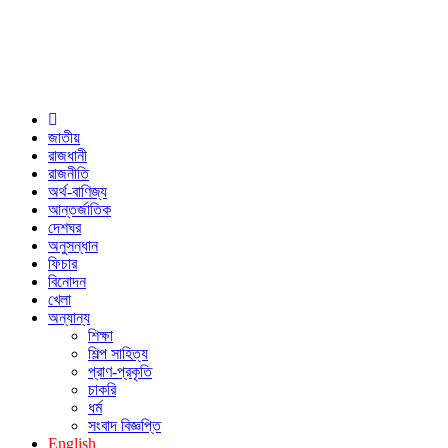
জাতীয়
রাজধানী
রাজনীতি
অর্থ-বাণিজ্য
আন্তর্জাতিক
দেশঘর
অনুসন্ধান
ফিচার
বিনোদন
খেলা
অন্যান্য
শিক্ষা
শিল্প সাহিত্য
প্রাণ-প্রকৃতি
চাকরি
ধর্ম
সংবাদ বিজ্ঞপ্তি
English