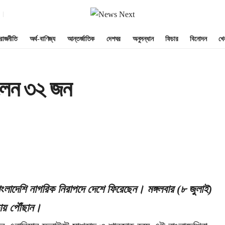
রাজনীতি
অর্থ-বাণিজ্য
আন্তর্জাতিক
দেশঘর
অনুসন্ধান
ফিচার
বিনোদন
খে
রলেন ৩২ জন
াদেশি নাগরিক নিরাপদে দেশে ফিরেছেন। মঙ্গলবার (৮ জুলাই)
কায় পৌঁছান।