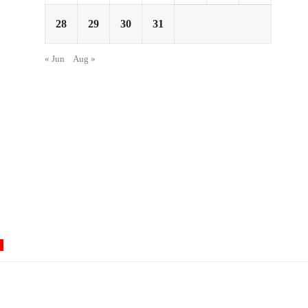
28
29
30
31
« Jun
Aug »
0