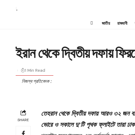
,
জাতীয়
রাজধানী
ইরান থেকে দ্বিতীয় দফায় ফি
1 Min Read
নিজস্ব প্রতিবেদক :
তেহরান থেকে দ্বিতীয় দফায় আরও ৩২ জন বাংল
SHARE
ভোরে ও সকালে দু’টি পৃথক ফ্লাইটে তারা ঢা