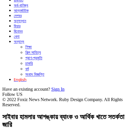
রাজনীতি
অর্থ-বাণিজ্য
আন্তর্জাতিক
দেশঘর
অনুসন্ধান
ফিচার
বিনোদন
খেলা
অন্যান্য
শিক্ষা
শিল্প সাহিত্য
প্রাণ-প্রকৃতি
চাকরি
ধর্ম
সংবাদ বিজ্ঞপ্তি
English
Have an existing account?
Sign In
Follow US
© 2022 Foxiz News Network. Ruby Design Company. All Rights
Reserved.
সাইবার হামলার আশঙ্কায় ব্যাংক ও আর্থিক খাতে সতর্কতা
জারি