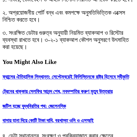
২. অপ্রয়োজনীয় পোর্ট বন্ধ এবং কমপক্ষে অনুমতিভিত্তিক এক্সেস
নিশ্চিত করতে হবে।
৩. সংরক্ষিত ডেটার গুরুত্ব অনুযায়ী নিয়মিত ব্যাকআপ ও রিস্টোর
ব্যবস্থা রাখতে হবে। ৩-২-১ ব্যাকআপ কৌশল অনুসরণে উৎসাহিত
করা হয়েছে।
You Might Also Like
ফ্রান্সের ঐতিহাসিক সিদ্ধান্ত: সেপ্টেম্বরেই ফিলিস্তিনকে রাষ্ট্র হিসেবে স্বীকৃতি
ট্রেনের ধাক্কায় সেলফির আনন্দ শেষ, নবদম্পতির করুণ মৃত্যু উত্তরায়
জটিল হচ্ছে যুদ্ধবিরতির পথ: জেলেনস্কি
বাসায় হানা দিয়ে কোটি টাকা দাবি, বরখাস্ত ওসি ও এসআই
৪. ডেটা স্থানান্তর, সংরক্ষণ ও প্রক্রিয়াজাত করার ক্ষেত্রে