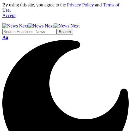
By using this site, you agree to the
Privacy Policy
and
Terms of
Use
.
Accept
,
Font
Aa
Resizer