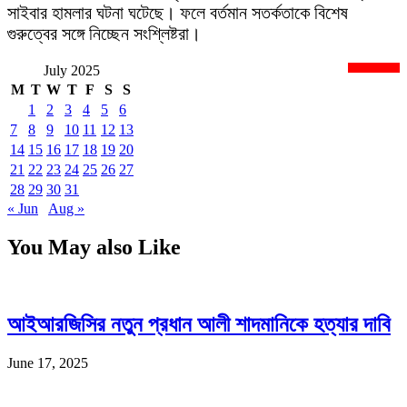
সাইবার হামলার ঘটনা ঘটেছে। ফলে বর্তমান সতর্কতাকে বিশেষ
গুরুত্বের সঙ্গে নিচ্ছেন সংশ্লিষ্টরা।
July 2025
newsnextbd20
M
T
W
T
F
S
S
1
2
3
4
5
6
7
8
9
10
11
12
13
14
15
16
17
18
19
20
21
22
23
24
25
26
27
28
29
30
31
« Jun
Aug »
You May also Like
আইআরজিসির নতুন প্রধান আলী শাদমানিকে হত্যার দাবি
June 17, 2025