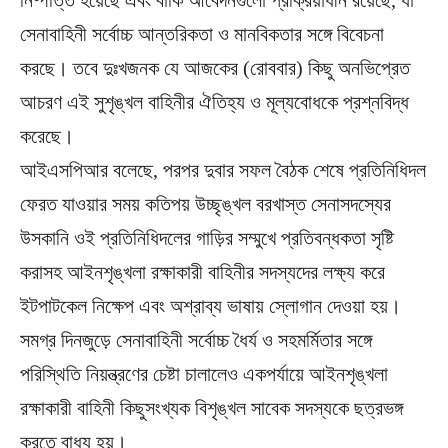
নিষ্পত্তি হয়েছে এবং বাকি আবেদনগুলো প্রক্রিয়াধীন রয়েছে‌, যা
সেনাবাহিনী সর্বোচ্চ আন্তরিকতা ও মানবিকতার সঙ্গে বিবেচনা
করছে। তবে দুঃখজনক যে আজকের (রোববার) কিছু অনভিপ্রেত
আচরণ এই সুশৃঙ্খল বাহিনীর ঐতিহ্য ও মূল্যবোধকে প্রশ্নবিদ্ধ
করেছে।
আইএসপিআর বলেছে, পরপর দুবার সফল বৈঠক শেষে প্রতিনিধিদল
ফেরত যাওয়ার সময় কতিপয় উচ্ছৃঙ্খল বরখাস্ত সেনাসদস্যের
উসকানি ওই প্রতিনিধিদলের গাড়ির সম্মুখে প্রতিবন্ধকতা সৃষ্টি
করাসহ আইনশৃঙ্খলা রক্ষাকারী বাহিনীর সদস্যদের লক্ষ্য করে
ইটপাটকেল নিক্ষেপ এবং অশ্রাব্য ভাষায় স্লোগান দেওয়া হয়।
সমগ্র দিনজুড়ে সেনাবাহিনী সর্বোচ্চ ধৈর্য ও সহমর্মিতার সঙ্গে
পরিস্থিতি নিয়ন্ত্রণের চেষ্টা চালালেও একপর্যায়ে আইনশৃঙ্খলা
রক্ষাকারী বাহিনী কিছুসংখ্যক বিশৃঙ্খল সাবেক সদস্যকে ছত্রভঙ্গ
করতে বাধ্য হয়।