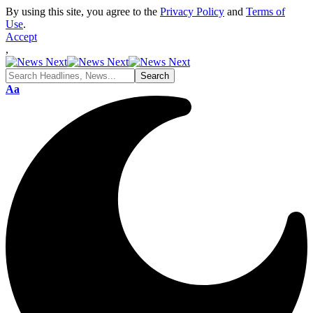
By using this site, you agree to the
Privacy Policy
and
Terms of
Use
.
Accept
,
Font
Aa
Resizer