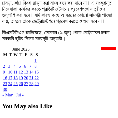
চামড়া, কাঁচা কিংবা রান্না করা মাংস বহন করা যাবে না। এ সংক্রান্ত
নিষেধাজ্ঞা কার্যকর করতে প্রতিটি স্টেশনের প্রবেশপথে যাত্রীদের
তল্লাশি করা হবে। যদি কারও কাছে এ ধরনের কোনো সামগ্রী পাওয়া
যায়, তাহলে তাকে মেট্রোস্টেশনে প্রবেশ করতে দেওয়া হবে না।
ডিএমটিসিএল জানিয়েছে, সোমবার (৯ জুন) থেকে মেট্রোরেল চলবে
সরকারি ছুটির দিনের সময়সূচি অনুযায়ী।
June 2025
newsnextbd20
M
T
W
T
F
S
S
1
2
3
4
5
6
7
8
9
10
11
12
13
14
15
16
17
18
19
20
21
22
23
24
25
26
27
28
29
30
« May
Jul »
You May also Like