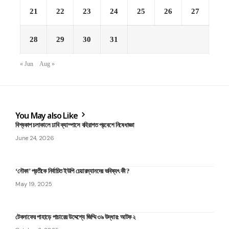
21
22
23
24
25
26
27
28
29
30
31
« Jun
Aug »
You May also Like
বিশ্বকাপ চলাকালে ঢাবি ক্যাম্পাসে বহিরাগত প্রবেশে নিষেধাজ্ঞা
June 24, 2026
‘নৌকা’ প্রতীকে নির্বাচিত ইউপি চেয়ারম্যানদের ভবিষ্যৎ কী ?
May 19, 2025
টেকনাফের পাহাড়ে পাচারের উদ্দেশ্যে জিম্মি ৩৯ উদ্ধার: আটক ২