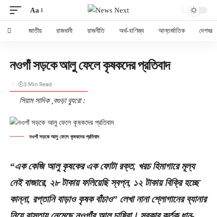
Aa
জাতীয়
রাজধানী
রাজনীতি
অর্থ-বাণিজ্য
আন্তর্জাতিক
দেশঘর
নওগাঁ সড়কে আলু ফেলে কৃষকদের প্রতিবাদ
3 Min Read
সিয়াম সাদিক ,বগুড়া ব্যুরো :
নওগাঁ সড়কে আলু ফেলে কৃষকদের প্রতিবাদ
“এক কেজি আলু কৃষকের এক ফোটা রক্ত, খরচ হিমাগারে মূল্য
নেই বাজারে, ২৮ টাকায় ফলিয়েছি স্বপ্ন, ১২ টাকায় বিক্রি হচ্ছে
কান্না, রপ্তানি বাড়াও কৃষক বাঁচাও” লেখা নানা শ্লোগানের ব্যানার
নিয়ে রাস্তায় নেমেছে নওগাঁর আলু চাষিরা। সরকার কর্তৃক ধান-